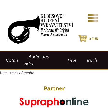
0
EUR
Audio und
Noten
Titel
Buch
Video
Detail track
Hörprobe
Partner