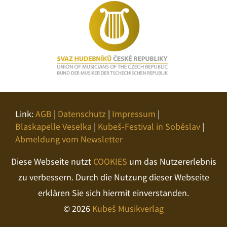
Link:
AGB
|
Datenschutz
|
Impressum
|
Blaskapelle Veselka
|
Kubeš-Festival in Soběslav
|
Abmeldung vom Newsletter
Diese Webseite nutzt
COOKIES
um das Nutzererlebnis
zu verbessern. Durch die Nutzung dieser Webseite
erklären Sie sich hiermit einverstanden.
© 2026
Kubeš Musikverlag