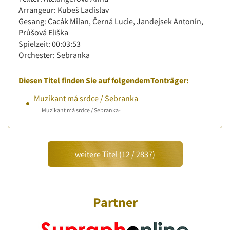
Arrangeur: Kubeš Ladislav
Gesang: Cacák Milan, Černá Lucie, Jandejsek Antonín,
Průšová Eliška
Spielzeit: 00:03:53
Orchester: Sebranka
Diesen Titel finden Sie auf folgendemTonträger:
Muzikant má srdce / Sebranka
Muzikant má srdce / Sebranka-
weitere Titel (
12
/
2837
)
Partner