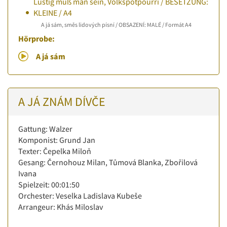
Lustig muß man sein, Volkspotpourri / BESETZUNG:
KLEINE / A4
A já sám, směs lidových písní / OBSAZENÍ: MALÉ / Formát A4
Hörprobe:
A já sám
A JÁ ZNÁM DÍVČE
Gattung: Walzer
Komponist: Grund Jan
Texter: Čepelka Miloň
Gesang: Černohouz Milan, Tůmová Blanka, Zbořilová
Ivana
Spielzeit: 00:01:50
Orchester: Veselka Ladislava Kubeše
Arrangeur: Khás Miloslav