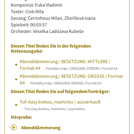
Komponist: Fuka Vladimír
Texter: Cink Míla
Gesang: Černohouz Milan, Zbořilová Ivana
Spielzeit: 00:03:57
Orchester: Veselka Ladislava Kubeše
Diesen Titel finden Sie in der folgenden
Notenausgabe:
Abenddämmerung / BESETZUNG: MITTLERE /
Format A4
Pohádka máje / OBSAZENÍ: STŘEDNÍ / Formát A4
Abenddämmerung / BESETZUNG: GROSSE / Format
A4
Pohádka máje / OBSAZENÍ: GROSSE / Formát A4
Diesen Titel finden Sie auf folgendemTonträger:
Tvé vlasy kvetou, maminko / ausverkauft
Tvé vlasy kvetou, maminko / vyprodáno
Hörprobe:
Abenddämmerung