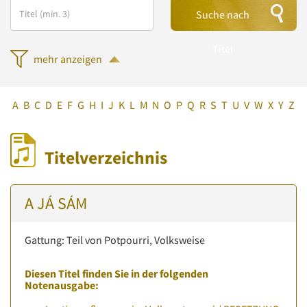
Suche nach
Titel
mehr anzeigen
A
B
C
D
E
F
G
H
I
J
K
L
M
N
O
P
Q
R
S
T
U
V
W
X
Y
Z
Titelverzeichnis
A JÁ SÁM
Gattung: Teil von Potpourri, Volksweise
Diesen Titel finden Sie in der folgenden
Notenausgabe: