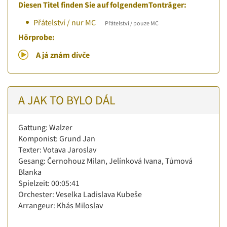
Diesen Titel finden Sie auf folgendemTonträger:
Přátelství / nur MC
Přátelství / pouze MC
Hörprobe:
A já znám dívče
A JAK TO BYLO DÁL
Gattung: Walzer
Komponist: Grund Jan
Texter: Votava Jaroslav
Gesang: Černohouz Milan, Jelínková Ivana, Tůmová
Blanka
Spielzeit: 00:05:41
Orchester: Veselka Ladislava Kubeše
Arrangeur: Khás Miloslav