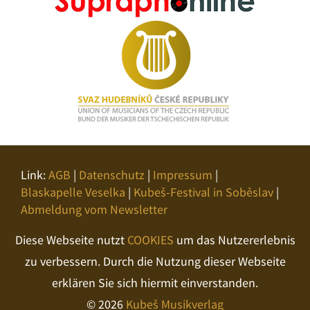
Link:
AGB
|
Datenschutz
|
Impressum
|
Blaskapelle Veselka
|
Kubeš-Festival in Soběslav
|
Abmeldung vom Newsletter
Diese Webseite nutzt
COOKIES
um das Nutzererlebnis
zu verbessern. Durch die Nutzung dieser Webseite
erklären Sie sich hiermit einverstanden.
© 2026
Kubeš Musikverlag