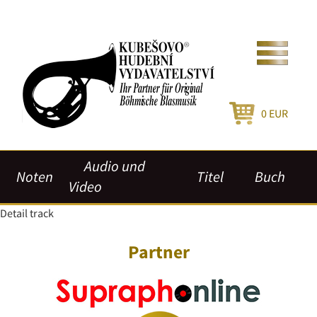
0
EUR
Audio und
Noten
Titel
Buch
Video
Detail track
Partner