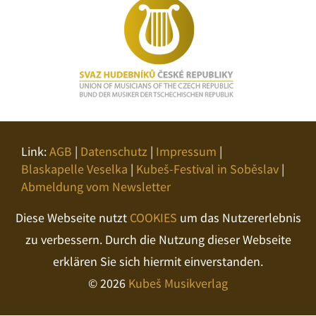
Link:
AGB
|
Datenschutz
|
Impressum
|
Blaskapelle Veselka
|
Kubeš-Festival in Soběslav
|
Abmeldung vom Newsletter
Diese Webseite nutzt
COOKIES
um das Nutzererlebnis
zu verbessern. Durch die Nutzung dieser Webseite
erklären Sie sich hiermit einverstanden.
© 2026
Kubeš Musikverlag