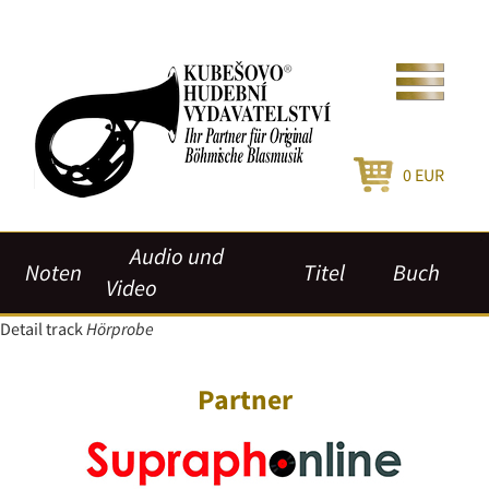
0
EUR
Audio und
Noten
Titel
Buch
Video
Detail track
Hörprobe
Partner