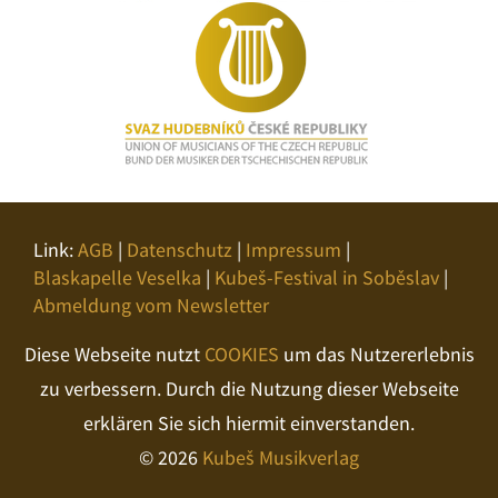
Link:
AGB
|
Datenschutz
|
Impressum
|
Blaskapelle Veselka
|
Kubeš-Festival in Soběslav
|
Abmeldung vom Newsletter
Diese Webseite nutzt
COOKIES
um das Nutzererlebnis
zu verbessern. Durch die Nutzung dieser Webseite
erklären Sie sich hiermit einverstanden.
© 2026
Kubeš Musikverlag