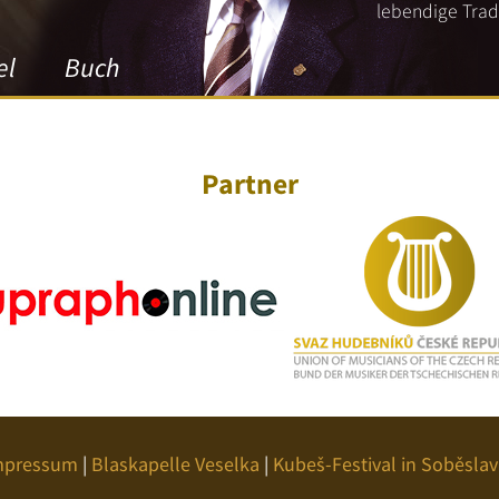
lebendige Tradi
el
Buch
Partner
mpressum
|
Blaskapelle Veselka
|
Kubeš-Festival in Soběslav