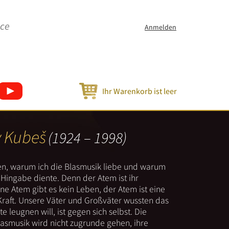
ice
Anmelden
Ihr Warenkorb ist leer
v Kubeš
(1924 – 1998)
nen, warum ich die Blasmusik liebe und warum
er Hingabe diente. Denn der Atem ist ihr
e Atem gibt es kein Leben, der Atem ist eine
Kraft. Unsere Väter und Großväter wussten das
e leugnen will, ist gegen sich selbst. Die
lasmusik wird nicht zugrunde gehen, ihre