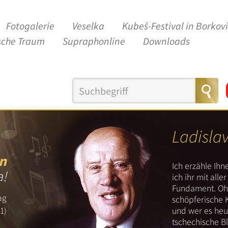
Fotogalerie
Veselka
Kubeš-Festival in Borkov
sche Traum
Supraphonline
Downloads
Ladisla
n
Ich erzähle Ih
a!
ich ihr mit all
Fundament. Ohn
ag
schöpferische 
und wer es heut
1)
tschechische B