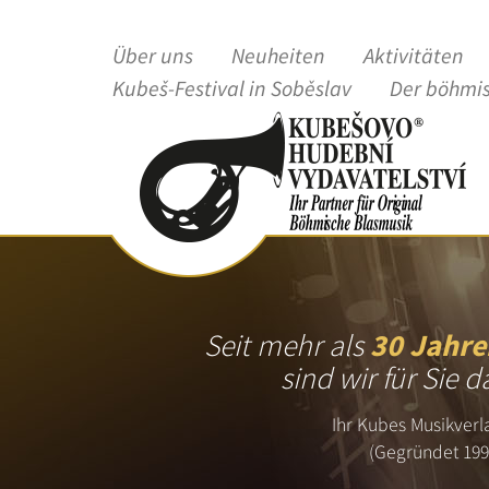
Über uns
Neuheiten
Aktivitäten
Kubeš-Festival in Soběslav
Der böhmi
Seit mehr als
30 Jahre
sind wir für Sie d
Ihr Kubes Musikverl
(Gegründet 199