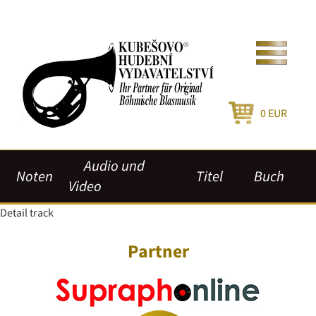
0
EUR
Audio und
Noten
Titel
Buch
Video
Detail track
Partner