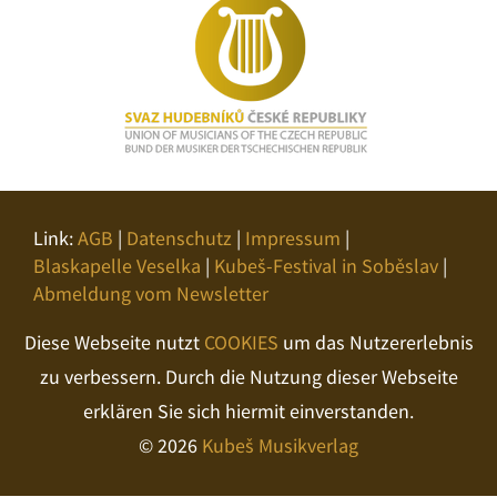
Link:
AGB
|
Datenschutz
|
Impressum
|
Blaskapelle Veselka
|
Kubeš-Festival in Soběslav
|
Abmeldung vom Newsletter
Diese Webseite nutzt
COOKIES
um das Nutzererlebnis
zu verbessern. Durch die Nutzung dieser Webseite
erklären Sie sich hiermit einverstanden.
© 2026
Kubeš Musikverlag