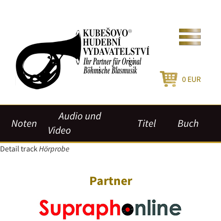
0
EUR
Audio und
Noten
Titel
Buch
Video
Detail track
Hörprobe
Partner