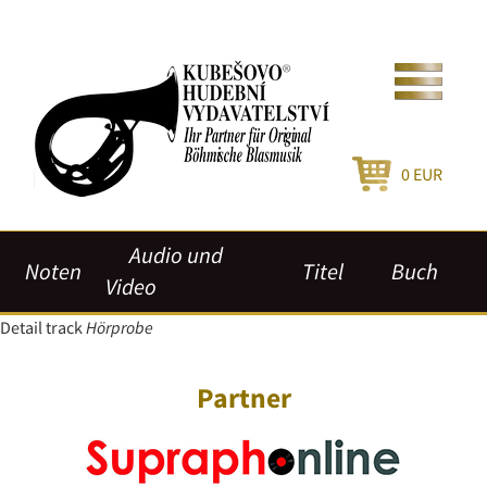
0
EUR
Audio und
Noten
Titel
Buch
Video
Detail track
Hörprobe
Partner