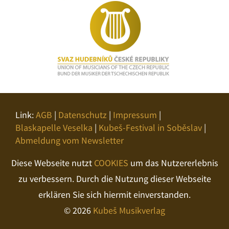
Link:
AGB
|
Datenschutz
|
Impressum
|
Blaskapelle Veselka
|
Kubeš-Festival in Soběslav
|
Abmeldung vom Newsletter
Diese Webseite nutzt
COOKIES
um das Nutzererlebnis
zu verbessern. Durch die Nutzung dieser Webseite
erklären Sie sich hiermit einverstanden.
© 2026
Kubeš Musikverlag