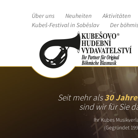
Über uns
Neuheiten
Aktivitäten
Kubeš-Festival in Soběslav
Der böhmi
Seit mehr als
30 Jahre
sind wir für Sie d
Ihr Kubes Musikverl
(Gegründet 199