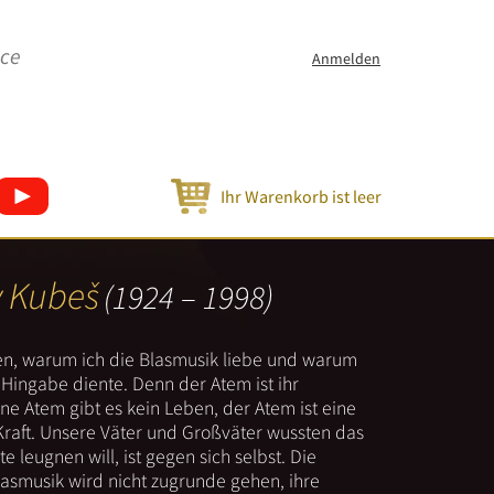
ice
Anmelden
Ihr Warenkorb ist leer
v Kubeš
(1924 – 1998)
nen, warum ich die Blasmusik liebe und warum
er Hingabe diente. Denn der Atem ist ihr
e Atem gibt es kein Leben, der Atem ist eine
Kraft. Unsere Väter und Großväter wussten das
e leugnen will, ist gegen sich selbst. Die
lasmusik wird nicht zugrunde gehen, ihre