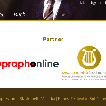
lebendige Tradi
el
Buch
Partner
mpressum
|
Blaskapelle Veselka
|
Kubeš-Festival in Soběslav