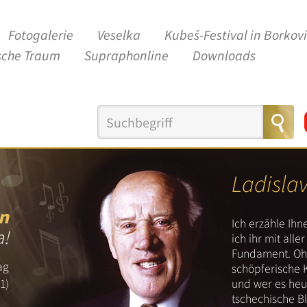
Fotogalerie
Veselka
Kubeš-Festival in Borkov
sche Traum
Supraphonline
Downloads
Ladisla
n
Ich erzähle Ih
a!
ich ihr mit all
Fundament. Ohn
ag
schöpferische 
und wer es heut
1)
tschechische B