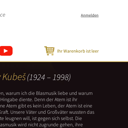
ice
Anmelden
Ihr Warenkorb ist leer
v Kubeš
(1924 – 1998)
nen, warum ich die Blasmusik liebe und warum
er Hingabe diente. Denn der Atem ist ihr
e Atem gibt es kein Leben, der Atem ist eine
Kraft. Unsere Väter und Großväter wussten das
e leugnen will, ist gegen sich selbst. Die
lasmusik wird nicht zugrunde gehen, ihre