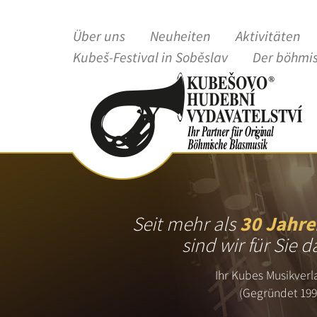
Über uns
Neuheiten
Aktivitäten
Kubeš-Festival in Soběslav
Der böhmi
Seit mehr als
30 Jahre
sind wir für Sie d
Ihr Kubes Musikverl
(Gegründet 199