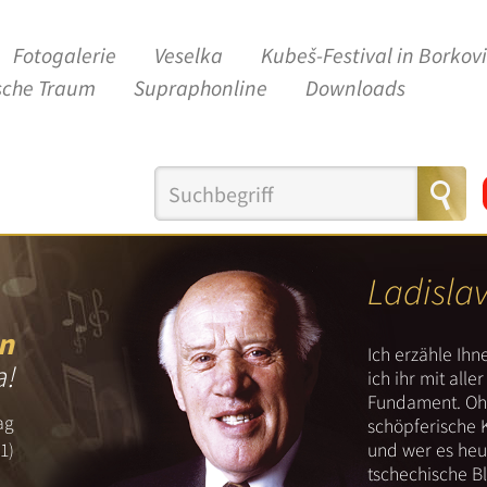
Fotogalerie
Veselka
Kubeš-Festival in Borkov
sche Traum
Supraphonline
Downloads
Ladisla
n
Ich erzähle Ih
a!
ich ihr mit all
Fundament. Ohn
ag
schöpferische 
und wer es heut
1)
tschechische B