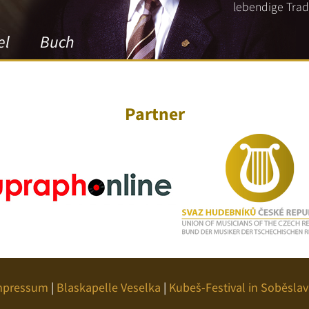
lebendige Tradi
el
Buch
Partner
mpressum
|
Blaskapelle Veselka
|
Kubeš-Festival in Soběslav