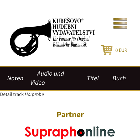
0
EUR
Audio und
Noten
Titel
Buch
Video
Detail track
Hörprobe
Partner