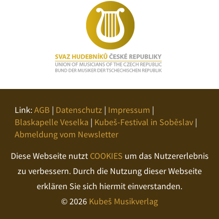
Link:
AGB
|
Datenschutz
|
Impressum
|
Blaskapelle Veselka
|
Kubeš-Festival in Soběslav
|
Abmeldung vom Newsletter
Diese Webseite nutzt
COOKIES
um das Nutzererlebnis
zu verbessern. Durch die Nutzung dieser Webseite
erklären Sie sich hiermit einverstanden.
© 2026
Kubeš Musikverlag