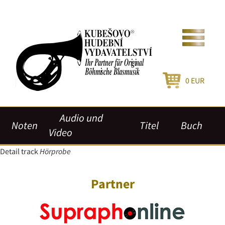
0
EUR
Audio und
Noten
Titel
Buch
Video
Detail track
Hörprobe
Partner