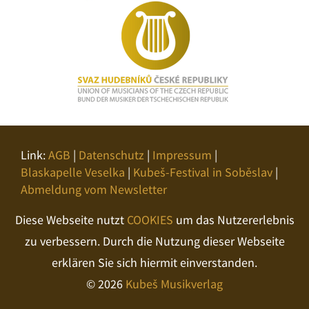
Link:
AGB
|
Datenschutz
|
Impressum
|
Blaskapelle Veselka
|
Kubeš-Festival in Soběslav
|
Abmeldung vom Newsletter
Diese Webseite nutzt
COOKIES
um das Nutzererlebnis
zu verbessern. Durch die Nutzung dieser Webseite
erklären Sie sich hiermit einverstanden.
© 2026
Kubeš Musikverlag