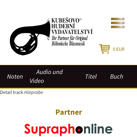
0
EUR
Audio und
Noten
Titel
Buch
Video
Detail track
Hörprobe
Partner