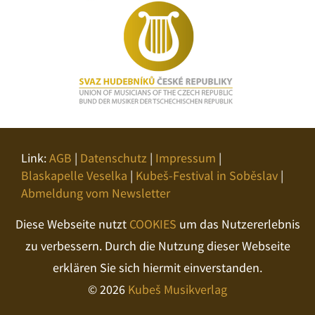
Link:
AGB
|
Datenschutz
|
Impressum
|
Blaskapelle Veselka
|
Kubeš-Festival in Soběslav
|
Abmeldung vom Newsletter
Diese Webseite nutzt
COOKIES
um das Nutzererlebnis
zu verbessern. Durch die Nutzung dieser Webseite
erklären Sie sich hiermit einverstanden.
© 2026
Kubeš Musikverlag