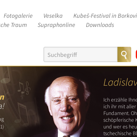
Fotogalerie
Veselka
Kubeš-Festival in Borkov
sche Traum
Supraphonline
Downloads
Ladisla
n
Ich erzähle Ih
a!
ich ihr mit all
Fundament. Ohn
ag
schöpferische 
und wer es heut
1)
tschechische B