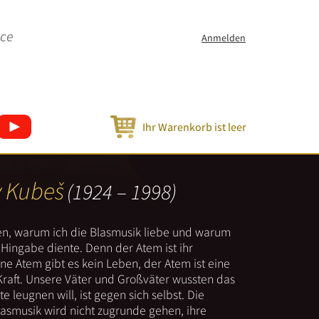
ice
Anmelden
Ihr Warenkorb ist leer
v Kubeš
(1924 – 1998)
nen, warum ich die Blasmusik liebe und warum
er Hingabe diente. Denn der Atem ist ihr
e Atem gibt es kein Leben, der Atem ist eine
Kraft. Unsere Väter und Großväter wussten das
e leugnen will, ist gegen sich selbst. Die
lasmusik wird nicht zugrunde gehen, ihre