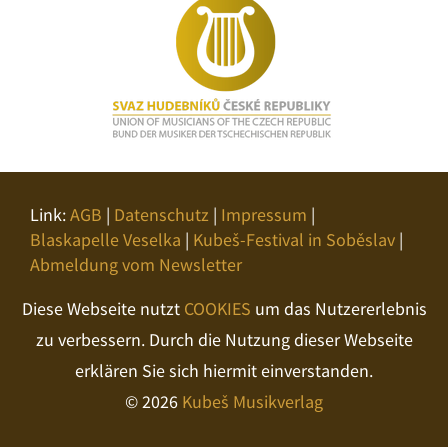
Link:
AGB
|
Datenschutz
|
Impressum
|
Blaskapelle Veselka
|
Kubeš-Festival in Soběslav
|
Abmeldung vom Newsletter
Diese Webseite nutzt
COOKIES
um das Nutzererlebnis
zu verbessern. Durch die Nutzung dieser Webseite
erklären Sie sich hiermit einverstanden.
© 2026
Kubeš Musikverlag