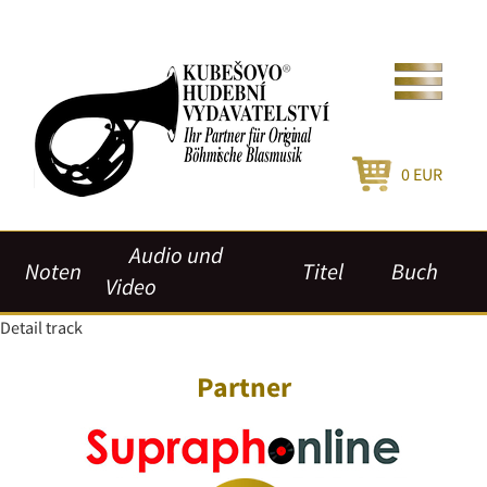
0
EUR
Audio und
Noten
Titel
Buch
Video
Detail track
Partner