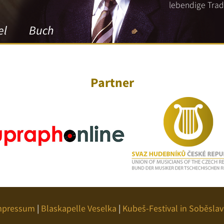
lebendige Tradi
el
Buch
Partner
mpressum
|
Blaskapelle Veselka
|
Kubeš-Festival in Soběslav