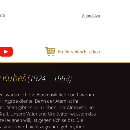
ice
Anmelden
Ihr Warenkorb ist leer
v Kubeš
(1924 – 1998)
nen, warum ich die Blasmusik liebe und warum
er Hingabe diente. Denn der Atem ist ihr
e Atem gibt es kein Leben, der Atem ist eine
Kraft. Unsere Väter und Großväter wussten das
e leugnen will, ist gegen sich selbst. Die
lasmusik wird nicht zugrunde gehen, ihre