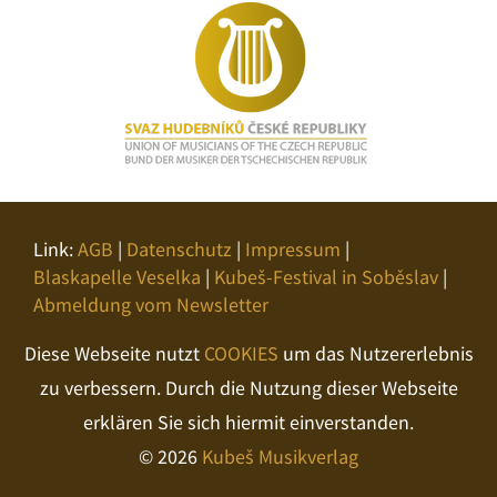
Link:
AGB
|
Datenschutz
|
Impressum
|
Blaskapelle Veselka
|
Kubeš-Festival in Soběslav
|
Abmeldung vom Newsletter
Diese Webseite nutzt
COOKIES
um das Nutzererlebnis
zu verbessern. Durch die Nutzung dieser Webseite
erklären Sie sich hiermit einverstanden.
© 2026
Kubeš Musikverlag