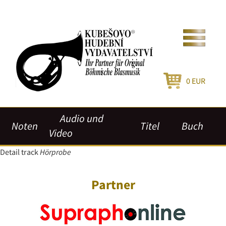
0
EUR
Audio und
Noten
Titel
Buch
Video
Detail track
Hörprobe
Partner