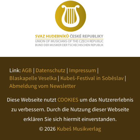
Link:
AGB
|
Datenschutz
|
Impressum
|
Blaskapelle Veselka
|
Kubeš-Festival in Soběslav
|
Abmeldung vom Newsletter
Diese Webseite nutzt
COOKIES
um das Nutzererlebnis
zu verbessern. Durch die Nutzung dieser Webseite
erklären Sie sich hiermit einverstanden.
© 2026
Kubeš Musikverlag