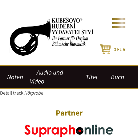
0
EUR
Audio und
Noten
Titel
Buch
Video
Detail track
Hörprobe
Partner