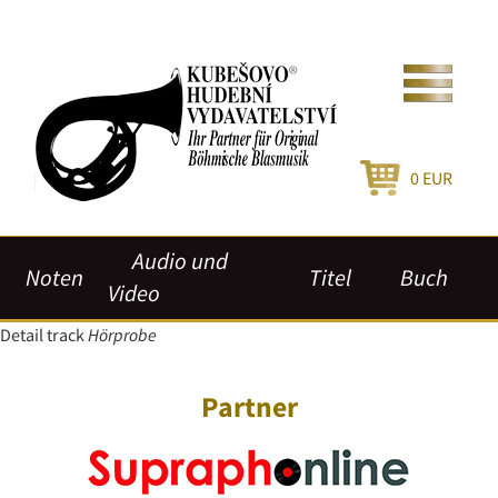
0
EUR
Audio und
Noten
Titel
Buch
Video
Detail track
Hörprobe
Partner