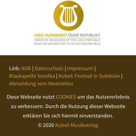
Link:
AGB
|
Datenschutz
|
Impressum
|
Blaskapelle Veselka
|
Kubeš-Festival in Soběslav
|
Abmeldung vom Newsletter
Diese Webseite nutzt
COOKIES
um das Nutzererlebnis
zu verbessern. Durch die Nutzung dieser Webseite
erklären Sie sich hiermit einverstanden.
© 2026
Kubeš Musikverlag