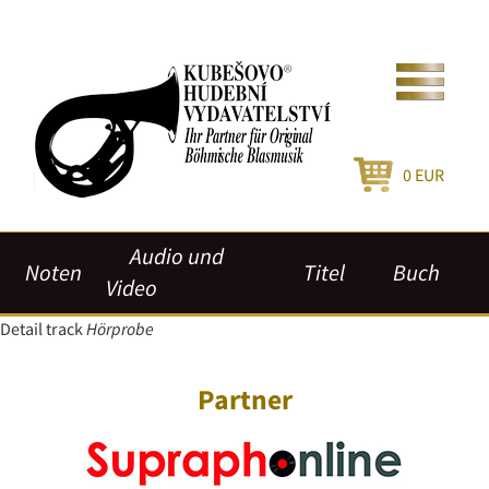
0
EUR
Audio und
Noten
Titel
Buch
Video
Detail track
Hörprobe
Partner