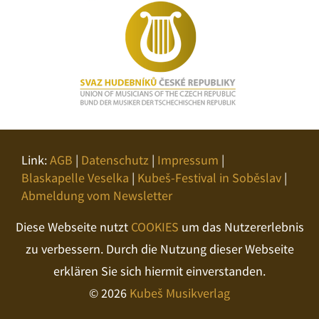
Link:
AGB
|
Datenschutz
|
Impressum
|
Blaskapelle Veselka
|
Kubeš-Festival in Soběslav
|
Abmeldung vom Newsletter
Diese Webseite nutzt
COOKIES
um das Nutzererlebnis
zu verbessern. Durch die Nutzung dieser Webseite
erklären Sie sich hiermit einverstanden.
© 2026
Kubeš Musikverlag