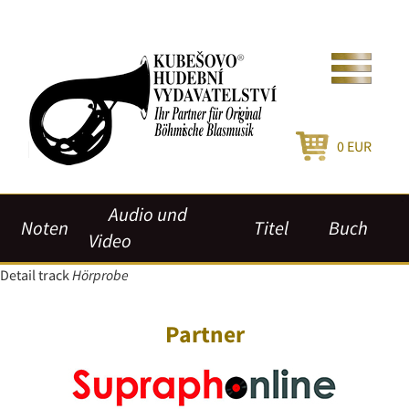
0
EUR
Audio und
Noten
Titel
Buch
Video
Detail track
Hörprobe
Partner