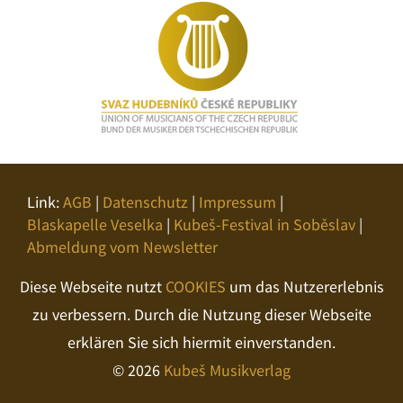
Link:
AGB
|
Datenschutz
|
Impressum
|
Blaskapelle Veselka
|
Kubeš-Festival in Soběslav
|
Abmeldung vom Newsletter
Diese Webseite nutzt
COOKIES
um das Nutzererlebnis
zu verbessern. Durch die Nutzung dieser Webseite
erklären Sie sich hiermit einverstanden.
© 2026
Kubeš Musikverlag