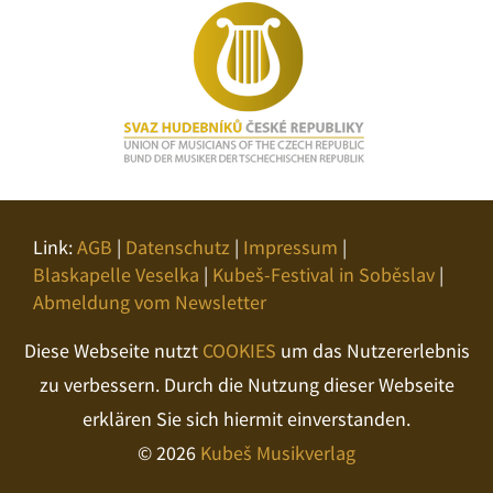
Link:
AGB
|
Datenschutz
|
Impressum
|
Blaskapelle Veselka
|
Kubeš-Festival in Soběslav
|
Abmeldung vom Newsletter
Diese Webseite nutzt
COOKIES
um das Nutzererlebnis
zu verbessern. Durch die Nutzung dieser Webseite
erklären Sie sich hiermit einverstanden.
© 2026
Kubeš Musikverlag