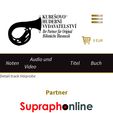
0
EUR
Audio und
Noten
Titel
Buch
Video
Detail track
Hörprobe
Partner