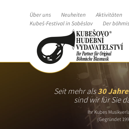
Über uns
Neuheiten
Aktivitäten
Kubeš-Festival in Soběslav
Der böhmi
Seit mehr als
30 Jahre
sind wir für Sie d
Ihr Kubes Musikverl
(Gegründet 199