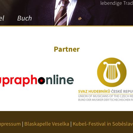
lebendige Tradi
el
Buch
Partner
mpressum
|
Blaskapelle Veselka
|
Kubeš-Festival in Soběslav