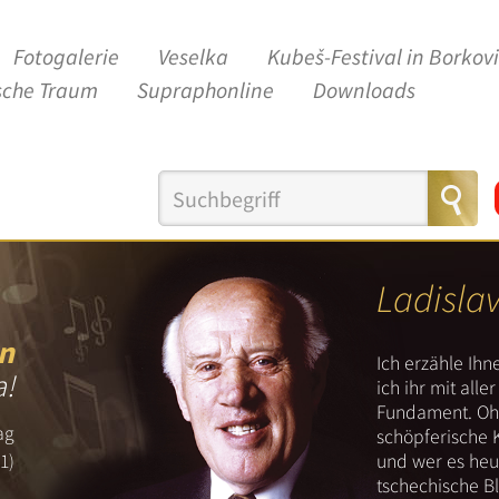
Fotogalerie
Veselka
Kubeš-Festival in Borkov
sche Traum
Supraphonline
Downloads
Ladisla
n
Ich erzähle Ih
a!
ich ihr mit all
Fundament. Ohn
ag
schöpferische 
und wer es heut
1)
tschechische B