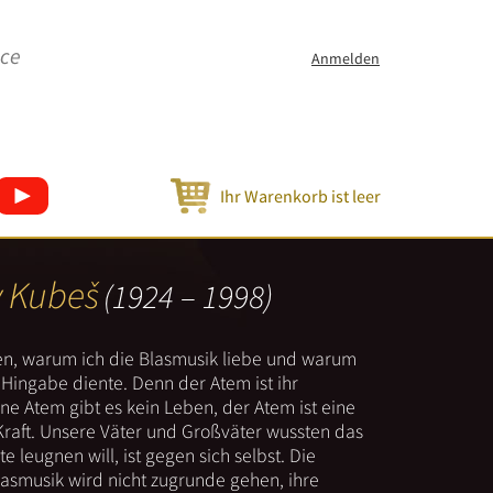
ice
Anmelden
Ihr Warenkorb ist leer
v Kubeš
(1924 – 1998)
nen, warum ich die Blasmusik liebe und warum
er Hingabe diente. Denn der Atem ist ihr
e Atem gibt es kein Leben, der Atem ist eine
Kraft. Unsere Väter und Großväter wussten das
e leugnen will, ist gegen sich selbst. Die
lasmusik wird nicht zugrunde gehen, ihre