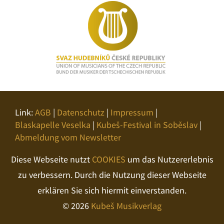
Link:
AGB
|
Datenschutz
|
Impressum
|
Blaskapelle Veselka
|
Kubeš-Festival in Soběslav
|
Abmeldung vom Newsletter
Diese Webseite nutzt
COOKIES
um das Nutzererlebnis
zu verbessern. Durch die Nutzung dieser Webseite
erklären Sie sich hiermit einverstanden.
© 2026
Kubeš Musikverlag