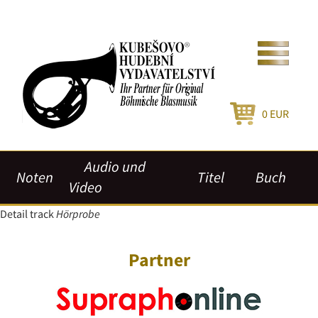
0
EUR
Audio und
Noten
Titel
Buch
Video
Detail track
Hörprobe
Partner