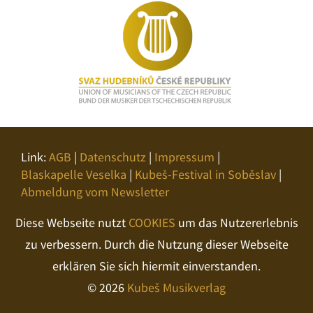
Link:
AGB
|
Datenschutz
|
Impressum
|
Blaskapelle Veselka
|
Kubeš-Festival in Soběslav
|
Abmeldung vom Newsletter
Diese Webseite nutzt
COOKIES
um das Nutzererlebnis
zu verbessern. Durch die Nutzung dieser Webseite
erklären Sie sich hiermit einverstanden.
© 2026
Kubeš Musikverlag