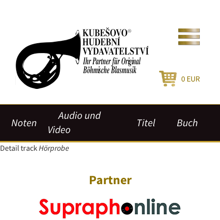
0
EUR
Audio und
Noten
Titel
Buch
Video
Detail track
Hörprobe
Partner