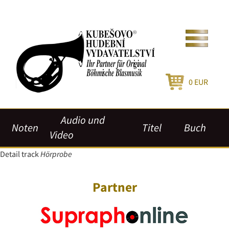
0
EUR
Audio und
Noten
Titel
Buch
Video
Detail track
Hörprobe
Partner