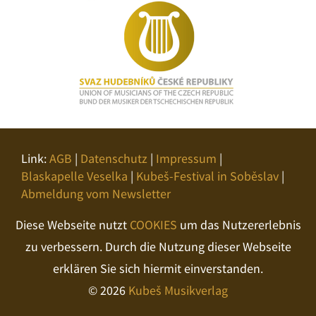
Link:
AGB
|
Datenschutz
|
Impressum
|
Blaskapelle Veselka
|
Kubeš-Festival in Soběslav
|
Abmeldung vom Newsletter
Diese Webseite nutzt
COOKIES
um das Nutzererlebnis
zu verbessern. Durch die Nutzung dieser Webseite
erklären Sie sich hiermit einverstanden.
© 2026
Kubeš Musikverlag