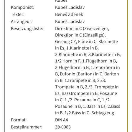
Kubeš
Komponist:
Kubeš Ladislav
Texter:
Beneš Zdeněk
Arrangeur:
Kubeš Ladislav
Besetzungsliste:
Direktion in C (Zweizeilige),
Direktion in C (Einzeilige),
Gesang CZ, Flöte in C, Klarinette
in Es, 1.Klarinette in B,
2.Klarinette in B, 3.Klarinette in B,
1/2 Horn in F, 1.Flügelhorn in B,
2.Flügelhorn in B, 1.Tenorhorn in
B, Eufonio (Bariton) in C, Bariton
in B, 1.Trompete in B, 2./3.
Trompete in B, 2./3. Trompete in
Es, Basstrompete in B, Posaune
in C, 1./2. Posaune in C, 1./2.
Posaune in B, 1.Bass in Es, 2.Bass
in B, 1/2 Bass in C, Schlagzeug
Format:
DIN A4
Bestellnummer:
30-0083