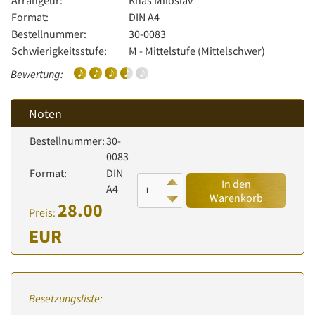
Arrangeur:
Khás Miloslav
Format:
DIN A4
Bestellnummer:
30-0083
Schwierigkeitsstufe:
M - Mittelstufe (Mittelschwer)
Bewertung:
Noten
Bestellnummer:
30-
0083
Format:
DIN
In den
A4
Warenkorb
28.00
Preis:
EUR
Besetzungsliste: