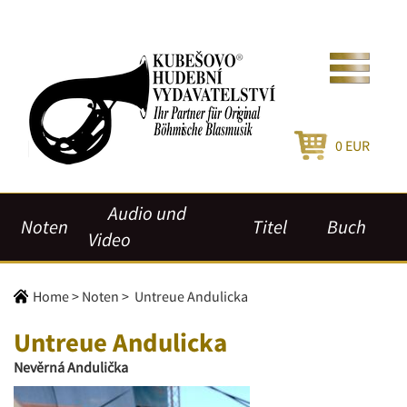
0
EUR
Audio und
Noten
Titel
Buch
Video
Home
>
Noten
>
Untreue Andulicka
Untreue Andulicka
Nevěrná Andulička