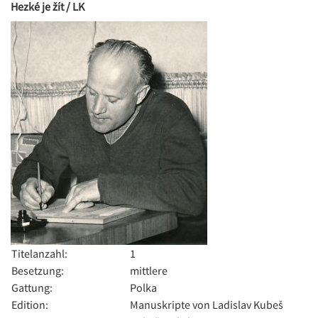
Hezké je žít / LK
Titelanzahl:
1
Besetzung:
mittlere
Gattung:
Polka
Edition:
Manuskripte von Ladislav Kubeš