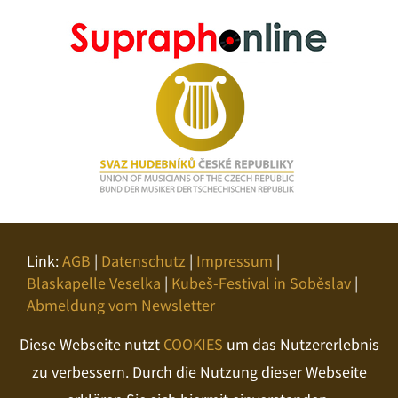
Link:
AGB
|
Datenschutz
|
Impressum
|
Blaskapelle Veselka
|
Kubeš-Festival in Soběslav
|
Abmeldung vom Newsletter
Diese Webseite nutzt
COOKIES
um das Nutzererlebnis
zu verbessern. Durch die Nutzung dieser Webseite