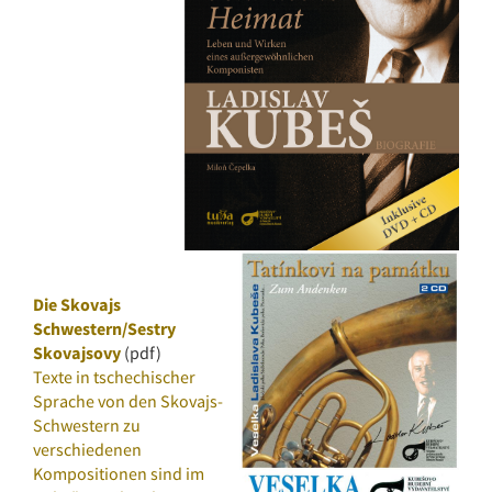
Die Skovajs
Schwestern/Sestry
Skovajsovy
(pdf)
Texte in tschechischer
Sprache von den Skovajs-
Schwestern zu
verschiedenen
Kompositionen sind im