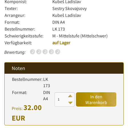
Komponist:
Kubeš Ladislav
Texter:
Sestry Skovajsovy
Arrangeur:
Kubeš Ladislav
Format:
DIN A4
Bestellnummer:
LK 173
Schwierigkeitsstufe:
M - Mittelstufe (Mittelschwer)
Verfügbarkeit:
auf Lager
Bewertung:
Noten
Bestellnummer:
LK
173
Format:
DIN
In den
A4
Warenkorb
32.00
Preis:
EUR