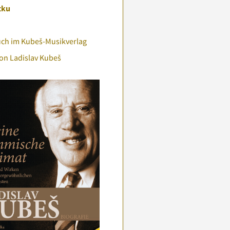
tku
uch im Kubeš-Musikverlag
on Ladislav Kubeš