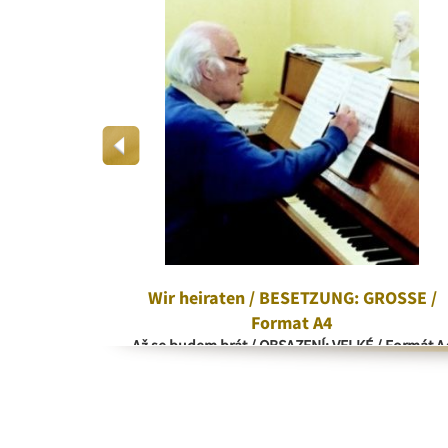
rd
Wir heiraten / BESETZUNG: GROSSE /
Format A4
Až se budem brát / OBSAZENÍ: VELKÉ / Formát A