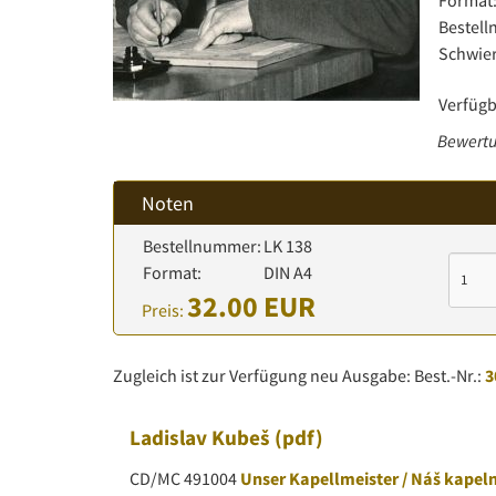
Format
Bestel
Schwier
Verfügb
Bewertu
Noten
Bestellnummer:
LK 138
Format:
DIN A4
32.00 EUR
Preis:
Zugleich ist zur Verfügung neu Ausgabe: Best.-Nr.:
3
Ladislav Kubeš
(pdf)
CD/MC 491004
Unser Kapellmeister / Náš kapel