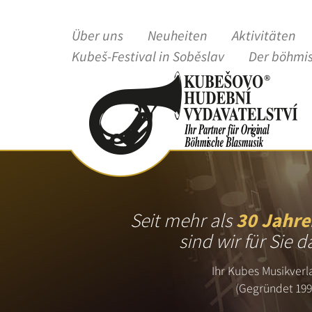
Über uns
Neuheiten
Aktivitäten
Kubeš-Festival in Soběslav
Der böhmi
Seit mehr als
30 Jahre
sind wir für Sie d
Ihr Kubes Musikverl
(Gegründet 199