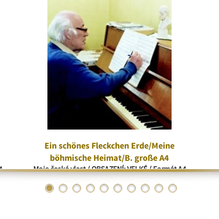
Ein schönes Fleckchen Erde/Meine
böhmische Heimat/B. große A4
4
Moje česká vlast / OBSAZENÍ: VELKÉ / Formát A4