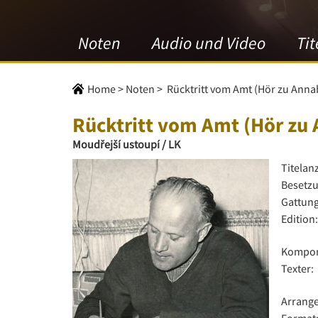
Noten
Audio und Video
Tit
Home
>
Noten
>
Rücktritt vom Amt (Hör zu Annab
Rücktritt vom Amt (Hör zu 
Moudřejší ustoupí / LK
Titelan
Besetzu
Gattung
Edition:
Kompon
Texter:
Arrange