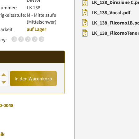
:
DIN A4
LK_138_Direzione C.p
lnummer:
LK 138
LK_138_Vocal.pdf
igkeitsstufe:
M - Mittelstufe
(Mittelschwer)
LK_138_Flicorno1B.p
arkeit:
auf Lager
LK_138_FlicornoTenor
ng:
In den Warenkorb
0-0048
ník