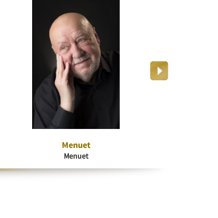
Menuet
Dr
Menuet
K