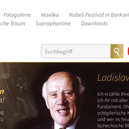
Fotogalerie
Veselka
Kubeš-Festival in Borkov
sche Traum
Supraphonline
Downloads
Ladisla
n
Ich erzähle Ih
a!
ich ihr mit all
Fundament. Ohn
ag
schöpferische 
und wer es heut
1)
tschechische B