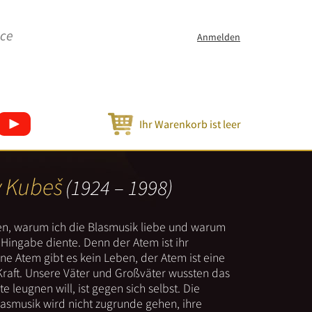
ice
Anmelden
Ihr Warenkorb ist leer
v Kubeš
(1924 – 1998)
nen, warum ich die Blasmusik liebe und warum
er Hingabe diente. Denn der Atem ist ihr
e Atem gibt es kein Leben, der Atem ist eine
Kraft. Unsere Väter und Großväter wussten das
e leugnen will, ist gegen sich selbst. Die
lasmusik wird nicht zugrunde gehen, ihre