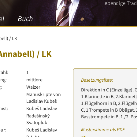
lebendige Tradi
el
Buch
ell) / LK
Annabell) / LK
zahl:
1
ng:
mittlere
Besetzungsliste:
:
Walzer
Direktion in C (Einzeilige), 
Manuskripte von
1.Klarinette in B, 2.Klarinett
Ladislav Kubeš
1.Flügelhorn in B, 2.Flügelh
ist:
Kubeš Ladislav
C, 1.Trompete in B Obligat, 
Radešínský
Basstrompete in B, 1./2. Po
Svatopluk
Musterstimme als PDF
ur:
Kubeš Ladislav