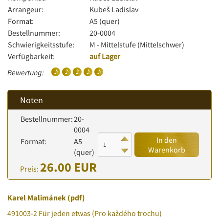
Arrangeur:
Kubeš Ladislav
Format:
A5 (quer)
Bestellnummer:
20-0004
Schwierigkeitsstufe:
M - Mittelstufe (Mittelschwer)
Verfügbarkeit:
auf Lager
Bewertung:
Noten
Bestellnummer:
20-
0004
In den
Format:
A5
Warenkorb
(quer)
26.00 EUR
Preis:
Karel Malimánek (pdf)
491003-2 Für jeden etwas (Pro každého trochu)