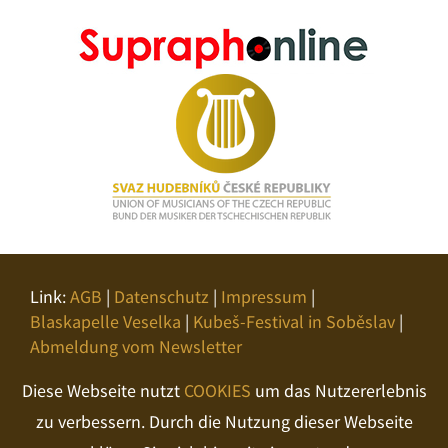
Link:
AGB
|
Datenschutz
|
Impressum
|
Blaskapelle Veselka
|
Kubeš-Festival in Soběslav
|
Abmeldung vom Newsletter
Diese Webseite nutzt
COOKIES
um das Nutzererlebnis
zu verbessern. Durch die Nutzung dieser Webseite