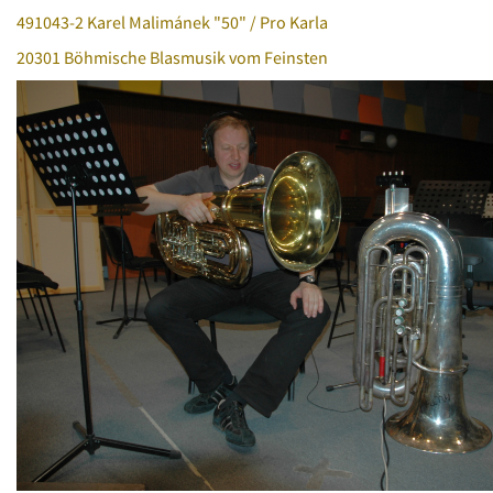
491043-2 Karel Malimánek "50" / Pro Karla
20301 Böhmische Blasmusik vom Feinsten