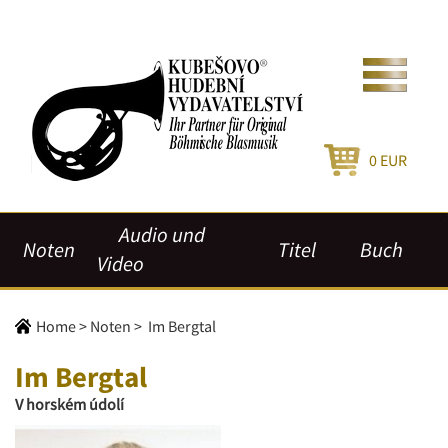
0
EUR
Audio und
Noten
Titel
Buch
Video
Home
>
Noten
>
Im Bergtal
Im Bergtal
V horském údolí