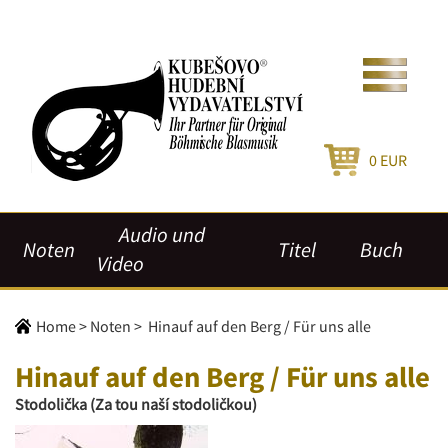
0
EUR
Audio und
Noten
Titel
Buch
Video
Home
>
Noten
>
Hinauf auf den Berg / Für uns alle
Hinauf auf den Berg / Für uns alle
Stodolička (Za tou naší stodoličkou)