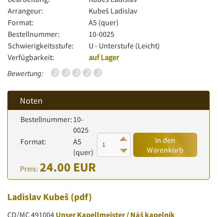
Arrangeur:
Kubeš Ladislav
Format:
A5 (quer)
Bestellnummer:
10-0025
Schwierigkeitsstufe:
U - Unterstufe (Leicht)
Verfügbarkeit:
auf Lager
Bewertung:
Noten
Bestellnummer:
10-
0025
In den
Format:
A5
Warenkorb
(quer)
24.00 EUR
Preis:
Ladislav Kubeš
(pdf)
CD/MC 491004
Unser Kapellmeister / Náš kapelník