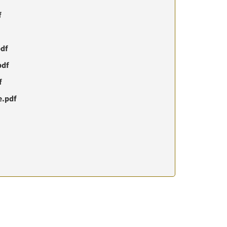
f
pdf
pdf
f
e.pdf