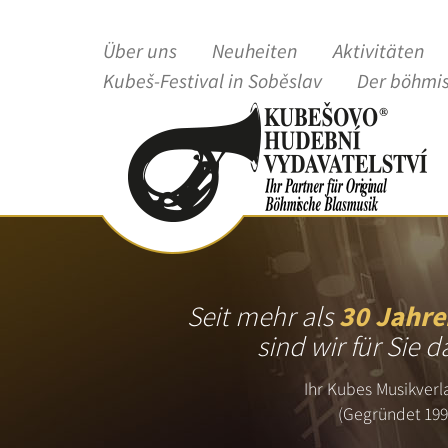
Über uns
Neuheiten
Aktivitäten
Kubeš-Festival in Soběslav
Der böhmi
Seit mehr als
30 Jahre
sind wir für Sie d
Ihr Kubes Musikverl
(Gegründet 199