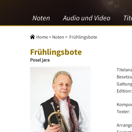
Noten
Audio und Video
Tit
Home
>
Noten
>
Frühlingsbote
Frühlingsbote
Posel jara
Titelan
Besetzu
Gattung
Edition:
Kompon
Texter:
Arrange