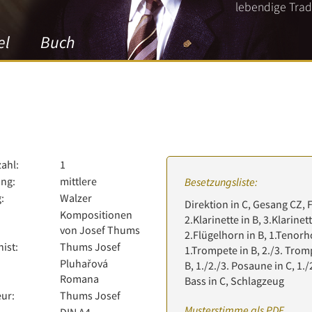
lebendige Tradi
el
Buch
zahl:
1
ng:
mittlere
Besetzungsliste:
:
Walzer
Direktion in C, Gesang CZ, Fl
Kompositionen
2.Klarinette in B, 3.Klarinet
von Josef Thums
2.Flügelhorn in B, 1.Tenorho
ist:
Thums Josef
1.Trompete in B, 2./3. Trom
Pluhařová
B, 1./2./3. Posaune in C, 1./
Romana
Bass in C, Schlagzeug
ur:
Thums Josef
Musterstimme als PDF