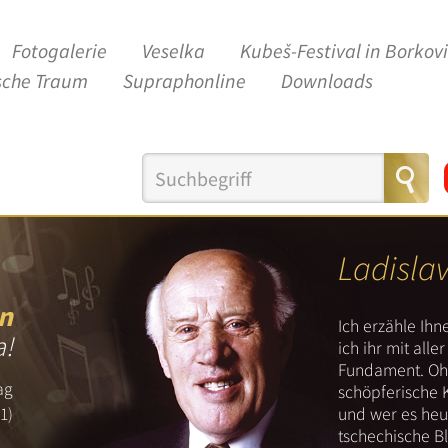
Fotogalerie
Veselka
Kubeš-Festival in Borkov
sche Traum
Supraphonline
Downloads
Ladisla
n
Ich erzähle Ih
a!
ich ihr mit all
Fundament. Ohn
ag
schöpferische 
und wer es heut
1)
tschechische B