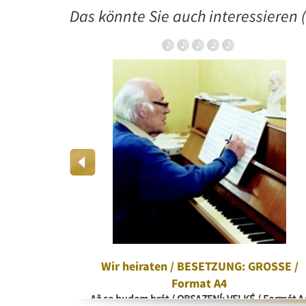
Das könnte Sie auch interessieren (
rd
Wir heiraten / BESETZUNG: GROSSE /
Format A4
Až se budem brát / OBSAZENÍ: VELKÉ / Formát A