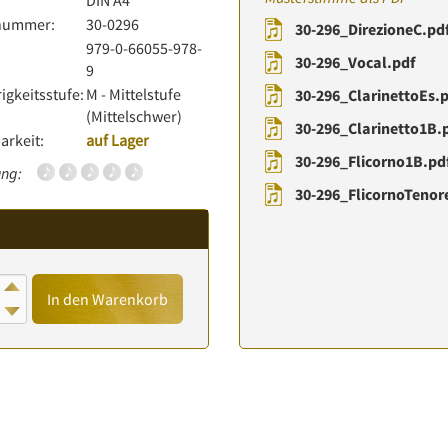
:
DIN A4
lnummer:
30-0296
30-296_DirezioneC.pd
979-0-66055-978-
30-296_Vocal.pdf
9
igkeitsstufe:
M - Mittelstufe
30-296_ClarinettoEs.
(Mittelschwer)
30-296_Clarinetto1B.
arkeit:
auf Lager
30-296_Flicorno1B.pd
ng:
30-296_FlicornoTenor
In den Warenkorb