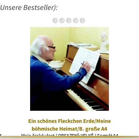
Unsere Bestseller):
Ein schönes Fleckchen Erde/Meine
böhmische Heimat/B. große A4
4
Moje česká vlast / OBSAZENÍ: VELKÉ / Formát A4