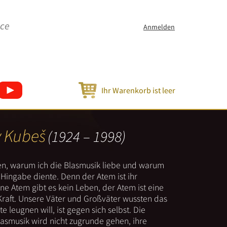
ice
Anmelden
Ihr Warenkorb ist leer
v Kubeš
(1924 – 1998)
nen, warum ich die Blasmusik liebe und warum
er Hingabe diente. Denn der Atem ist ihr
e Atem gibt es kein Leben, der Atem ist eine
Kraft. Unsere Väter und Großväter wussten das
e leugnen will, ist gegen sich selbst. Die
lasmusik wird nicht zugrunde gehen, ihre