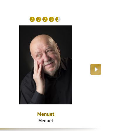
Menuet
Dr
Menuet
K