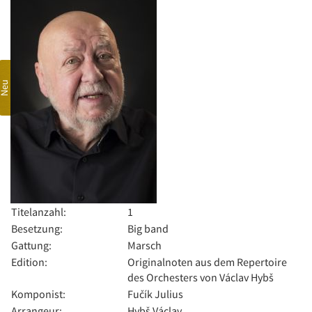
Neu
Titelanzahl:
1
Besetzung:
Big band
Gattung:
Marsch
Edition:
Originalnoten aus dem Repertoire
des Orchesters von Václav Hybš
Komponist:
Fučík Julius
Arrangeur:
Hybš Václav