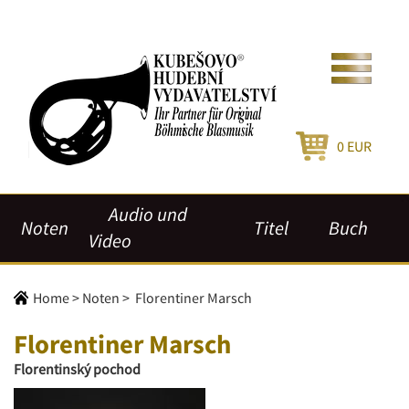
0
EUR
Audio und
Noten
Titel
Buch
Video
Home
>
Noten
>
Florentiner Marsch
Florentiner Marsch
Florentinský pochod