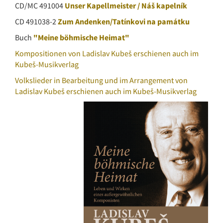
CD/MC 491004
Unser Kapellmeister / Náš kapelník
CD 491038-2
Zum Andenken/Tatínkovi na památku
Buch
"Meine böhmische Heimat"
Kompositionen von Ladislav Kubeš erschienen auch im
Kubeš-Musikverlag
Volkslieder in Bearbeitung und im Arrangement von
Ladislav Kubeš erschienen auch im Kubeš-Musikverlag