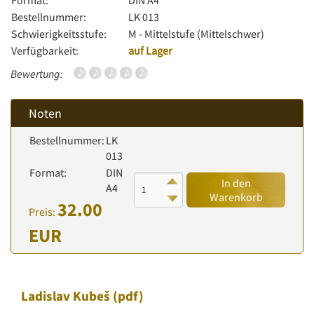
Format:
DIN A4
Bestellnummer:
LK 013
Schwierigkeitsstufe:
M - Mittelstufe (Mittelschwer)
Verfügbarkeit:
auf Lager
Bewertung:
Noten
Bestellnummer:
LK
013
Format:
DIN
In den
A4
Warenkorb
32.00
Preis:
EUR
Ladislav Kubeš
(pdf)