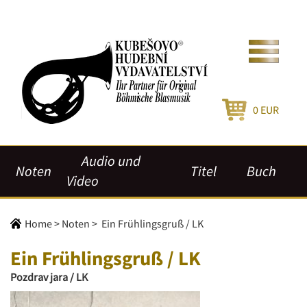
0
EUR
Audio und
Noten
Titel
Buch
Video
Home
>
Noten
>
Ein Frühlingsgruß / LK
Ein Frühlingsgruß / LK
Pozdrav jara / LK