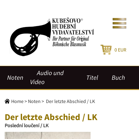
0
EUR
Audio und
Noten
Titel
Buch
Video
Home
>
Noten
>
Der letzte Abschied / LK
Der letzte Abschied / LK
Poslední loučení / LK