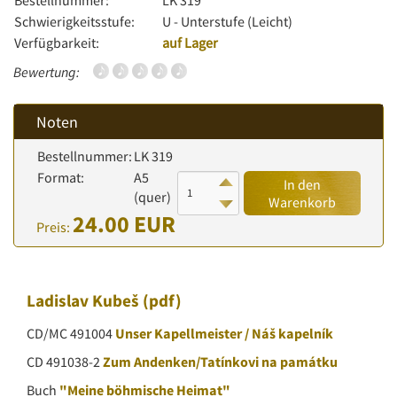
Bestellnummer:
LK 319
Schwierigkeitsstufe:
U - Unterstufe (Leicht)
Verfügbarkeit:
auf Lager
Bewertung:
Noten
Bestellnummer:
LK 319
Format:
A5
In den
(quer)
Warenkorb
24.00 EUR
Preis:
Ladislav Kubeš
(pdf)
CD/MC 491004
Unser Kapellmeister / Náš kapelník
CD 491038-2
Zum Andenken/Tatínkovi na památku
Buch
"Meine böhmische Heimat"