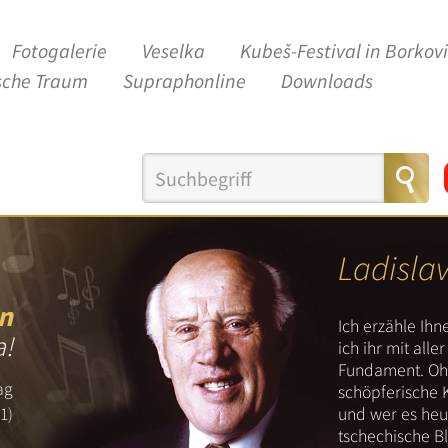
Fotogalerie
Veselka
Kubeš-Festival in Borkov
sche Traum
Supraphonline
Downloads
Ladisla
n
Ich erzähle Ih
a!
ich ihr mit all
Fundament. Ohn
ag
schöpferische 
und wer es heut
1)
tschechische B