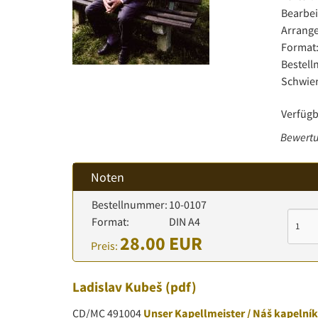
Bearbei
Arrange
Format
Bestel
Schwier
Verfügb
Bewertu
Noten
Bestellnummer:
10-0107
Format:
DIN A4
28.00 EUR
Preis:
Ladislav Kubeš
(pdf)
CD/MC 491004
Unser Kapellmeister / Náš kapelník