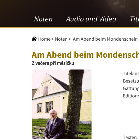
Noten
Audio und Video
Tit
Home
>
Noten
>
Am Abend beim Mondenschein 
Am Abend beim Mondensche
Z večera při měsíčku
Titelan
Besetzu
Gattung
Edition:
Texter: