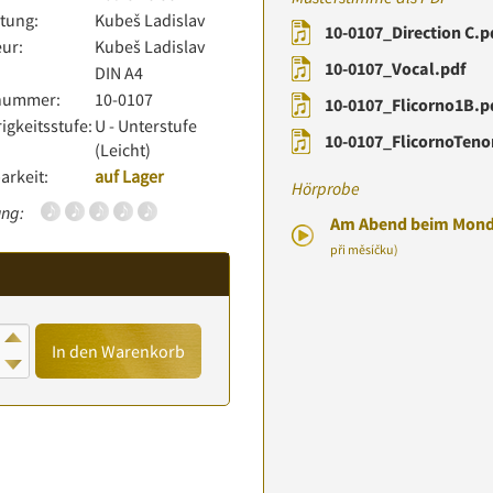
tung:
Kubeš Ladislav
10-0107_Direction C.p
ur:
Kubeš Ladislav
10-0107_Vocal.pdf
:
DIN A4
lnummer:
10-0107
10-0107_Flicorno1B.p
igkeitsstufe:
U - Unterstufe
10-0107_FlicornoTeno
(Leicht)
arkeit:
auf Lager
Hörprobe
ng:
Am Abend beim Monde
při měsíčku)
In den Warenkorb