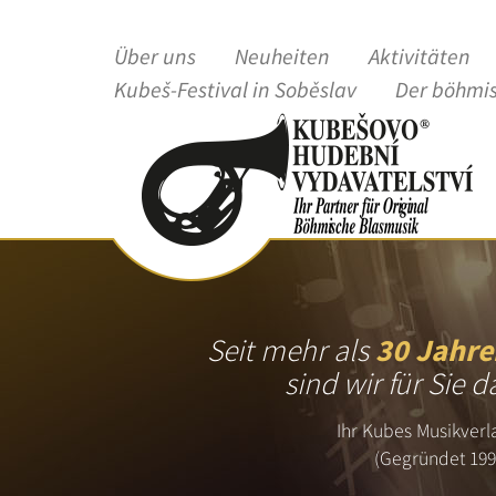
Über uns
Neuheiten
Aktivitäten
Kubeš-Festival in Soběslav
Der böhmi
Seit mehr als
30 Jahre
sind wir für Sie d
Ihr Kubes Musikverl
(Gegründet 199