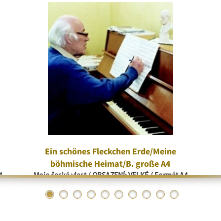
Ein schönes Fleckchen Erde/Meine
böhmische Heimat/B. große A4
4
Moje česká vlast / OBSAZENÍ: VELKÉ / Formát A4