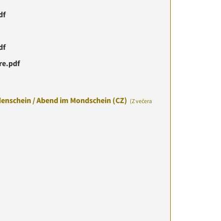
df
df
re.pdf
nschein / Abend im Mondschein (CZ)
(Z večera