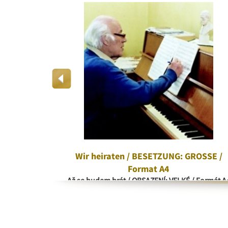
rd
Wir heiraten / BESETZUNG: GROSSE /
Format A4
Až se budem brát / OBSAZENÍ: VELKÉ / Formát A