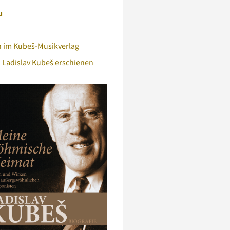
u
h im Kubeš-Musikverlag
 Ladislav Kubeš erschienen