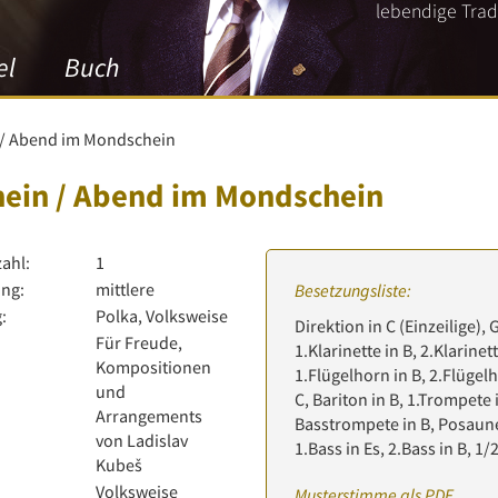
lebendige Tradi
el
Buch
/ Abend im Mondschein
in / Abend im Mondschein
zahl:
1
ng:
mittlere
Besetzungsliste:
:
Polka, Volksweise
Direktion in C (Einzeilige), 
Für Freude,
1.Klarinette in B, 2.Klarinett
Kompositionen
1.Flügelhorn in B, 2.Flügelh
und
C, Bariton in B, 1.Trompete 
Arrangements
Basstrompete in B, Posaune 
von Ladislav
1.Bass in Es, 2.Bass in B, 1
Kubeš
Volksweise
Musterstimme als PDF