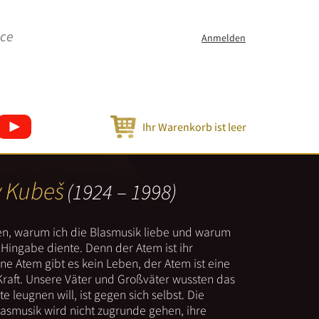
ice
Anmelden
Ihr Warenkorb ist leer
v Kubeš
(1924 – 1998)
nen, warum ich die Blasmusik liebe und warum
er Hingabe diente. Denn der Atem ist ihr
e Atem gibt es kein Leben, der Atem ist eine
Kraft. Unsere Väter und Großväter wussten das
e leugnen will, ist gegen sich selbst. Die
lasmusik wird nicht zugrunde gehen, ihre