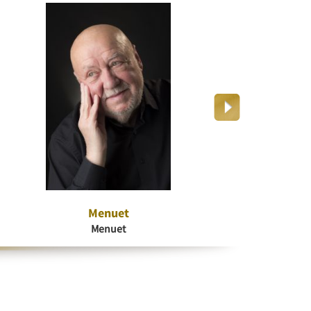
Menuet
Dr
Menuet
K