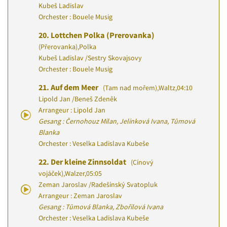
Kubeš Ladislav
Orchester : Bouele Musig
20.
Lottchen Polka (Prerovanka)
(Přerovanka)
,
Polka
Kubeš Ladislav
/
Sestry Skovajsovy
Orchester : Bouele Musig
21.
Auf dem Meer
(Tam nad mořem)
,
Waltz
,
04:10
Lipold Jan
/
Beneš Zdeněk
Arrangeur : Lipold Jan
Gesang : Černohouz Milan, Jelínková Ivana, Tůmová
Blanka
Orchester : Veselka Ladislava Kubeše
22.
Der kleine Zinnsoldat
(Cínový
vojáček)
,
Walzer
,
05:05
Zeman Jaroslav
/
Radešínský Svatopluk
Arrangeur : Zeman Jaroslav
Gesang : Tůmová Blanka, Zbořilová Ivana
Orchester : Veselka Ladislava Kubeše