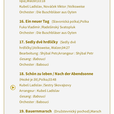
lípa)
,
Walzer
,
03:18
Kubeš Ladislav, Nováček Viktor
/
Volksweise
Orchester : Die Buschbläser aus Oyten
16.
Ein neuer Tag
(Slavonická polka)
,
Polka
Fuka Vladimír
/
Radešínský Svatopluk
Orchester : Die Buschbläser aus Oyten
17.
Sedly dvě hrdličky
(Sedly dvě
hrdličky)
,
Volksweise, Walzer
,
04:27
Bearbeitung : Shýbal Petr
,
Arrangeur : Shýbal Petr
Gesang : Babouci
Orchester : Babouci
18.
Schön zu leben / Nach der Abendsonne
(Hezké je žít)
,
Polka
,
03:48
Kubeš Ladislav
/
Sestry Skovajsovy
Arrangeur : Kubeš Ladislav
Gesang : Babouci
Orchester : Babouci
19.
Bauernmarsch
(Družstevnický pochod)
,
Marsch