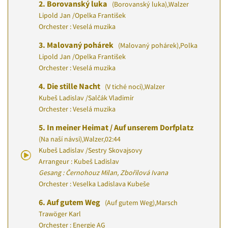
2.
Borovanský luka
(Borovanský luka)
,
Walzer
Lipold Jan
/
Opelka František
Orchester : Veselá muzika
3.
Malovaný pohárek
(Malovaný pohárek)
,
Polka
Lipold Jan
/
Opelka František
Orchester : Veselá muzika
4.
Die stille Nacht
(V tiché noci)
,
Walzer
Kubeš Ladislav
/
Salčák Vladimír
Orchester : Veselá muzika
5.
In meiner Heimat / Auf unserem Dorfplatz
(Na naší návsi)
,
Walzer
,
02:44
Kubeš Ladislav
/
Sestry Skovajsovy
Arrangeur : Kubeš Ladislav
Gesang : Černohouz Milan, Zbořilová Ivana
Orchester : Veselka Ladislava Kubeše
6.
Auf gutem Weg
(Auf gutem Weg)
,
Marsch
Trawöger Karl
Orchester : Energie AG