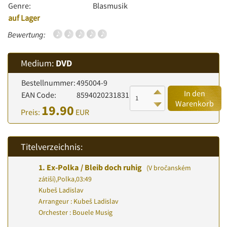
Genre:
Blasmusik
auf Lager
Bewertung:
Medium:
DVD
Bestellnummer:
495004-9
In den
EAN Code:
8594020231831
Warenkorb
19.90
Preis:
EUR
Titelverzeichnis:
1.
Ex-Polka / Bleib doch ruhig
(V bročanském
zátiší)
,
Polka
,
03:49
Kubeš Ladislav
Arrangeur : Kubeš Ladislav
Orchester : Bouele Musig