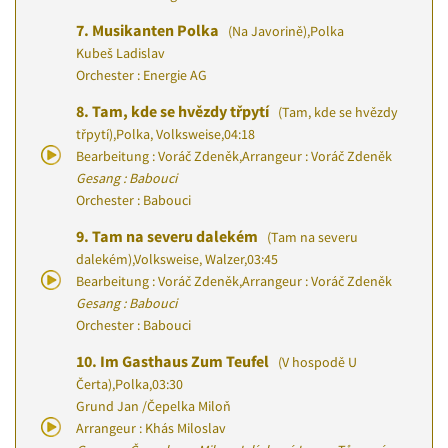
7.
Musikanten Polka
(Na Javorině)
,
Polka
Kubeš Ladislav
Orchester : Energie AG
8.
Tam, kde se hvězdy třpytí
(Tam, kde se hvězdy
třpytí)
,
Polka, Volksweise
,
04:18
Bearbeitung : Voráč Zdeněk
,
Arrangeur : Voráč Zdeněk
Gesang : Babouci
Orchester : Babouci
9.
Tam na severu dalekém
(Tam na severu
dalekém)
,
Volksweise, Walzer
,
03:45
Bearbeitung : Voráč Zdeněk
,
Arrangeur : Voráč Zdeněk
Gesang : Babouci
Orchester : Babouci
10.
Im Gasthaus Zum Teufel
(V hospodě U
Čerta)
,
Polka
,
03:30
Grund Jan
/
Čepelka Miloň
Arrangeur : Khás Miloslav