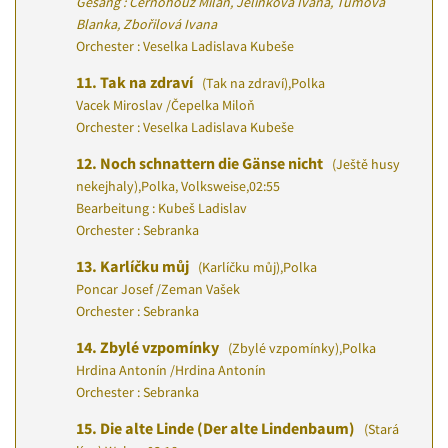
Gesang : Černohouz Milan, Jelínková Ivana, Tůmová
Blanka, Zbořilová Ivana
Orchester : Veselka Ladislava Kubeše
11.
Tak na zdraví
(Tak na zdraví)
,
Polka
Vacek Miroslav
/
Čepelka Miloň
Orchester : Veselka Ladislava Kubeše
12.
Noch schnattern die Gänse nicht
(Ještě husy
nekejhaly)
,
Polka, Volksweise
,
02:55
Bearbeitung : Kubeš Ladislav
Orchester : Sebranka
13.
Karlíčku můj
(Karlíčku můj)
,
Polka
Poncar Josef
/
Zeman Vašek
Orchester : Sebranka
14.
Zbylé vzpomínky
(Zbylé vzpomínky)
,
Polka
Hrdina Antonín
/
Hrdina Antonín
Orchester : Sebranka
15.
Die alte Linde (Der alte Lindenbaum)
(Stará