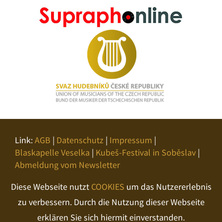
Link:
AGB
|
Datenschutz
|
Impressum
|
Blaskapelle Veselka
|
Kubeš-Festival in Soběslav
|
Abmeldung vom Newsletter
Diese Webseite nutzt
COOKIES
um das Nutzererlebnis
zu verbessern. Durch die Nutzung dieser Webseite
erklären Sie sich hiermit einverstanden.