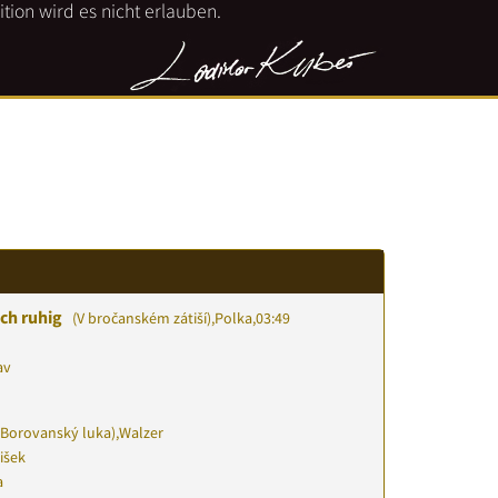
tion wird es nicht erlauben.
och ruhig
(V bročanském zátiší)
,
Polka
,
03:49
av
Borovanský luka)
,
Walzer
išek
a