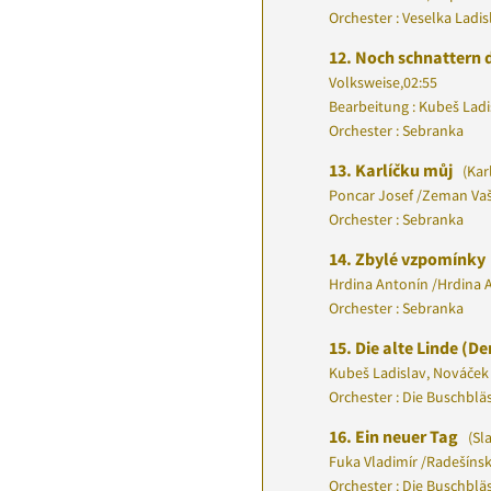
Orchester : Veselka Ladi
12.
Noch schnattern d
Volksweise
,
02:55
Bearbeitung : Kubeš Ladi
Orchester : Sebranka
13.
Karlíčku můj
(Kar
Poncar Josef
/
Zeman Va
Orchester : Sebranka
14.
Zbylé vzpomínky
Hrdina Antonín
/
Hrdina 
Orchester : Sebranka
15.
Die alte Linde (D
Kubeš Ladislav, Nováček 
Orchester : Die Buschblä
16.
Ein neuer Tag
(Sl
Fuka Vladimír
/
Radešínsk
Orchester : Die Buschblä