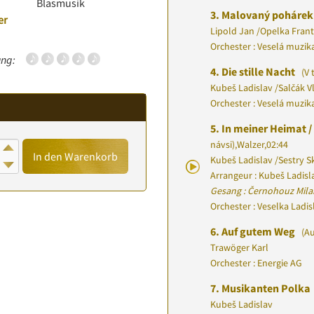
Blasmusik
3.
Malovaný poháre
er
Lipold Jan
/
Opelka Frant
Orchester : Veselá muzik
ng:
4.
Die stille Nacht
(V 
Kubeš Ladislav
/
Salčák V
Orchester : Veselá muzik
5.
In meiner Heimat /
návsi)
,
Walzer
,
02:44
In den Warenkorb
Kubeš Ladislav
/
Sestry S
Arrangeur : Kubeš Ladisl
Gesang : Černohouz Mila
Orchester : Veselka Ladi
6.
Auf gutem Weg
(Au
Trawöger Karl
Orchester : Energie AG
7.
Musikanten Polka
Kubeš Ladislav