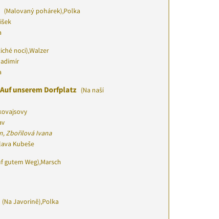
k
(Malovaný pohárek)
,
Polka
išek
a
tiché noci)
,
Walzer
ladimír
a
 Auf unserem Dorfplatz
(Na naší
kovajsovy
av
n, Zbořilová Ivana
slava Kubeše
f gutem Weg)
,
Marsch
(Na Javorině)
,
Polka