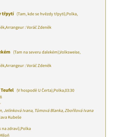
 třpytí
(Tam, kde se hvězdy třpytí)
,
Polka,
něk
,
Arrangeur : Voráč Zdeněk
lekém
(Tam na severu dalekém)
,
Volksweise,
něk
,
Arrangeur : Voráč Zdeněk
 Teufel
(V hospodě U Čerta)
,
Polka
,
03:30
oň
v
n, Jelínková Ivana, Tůmová Blanka, Zbořilová Ivana
slava Kubeše
 na zdraví)
,
Polka
Miloň