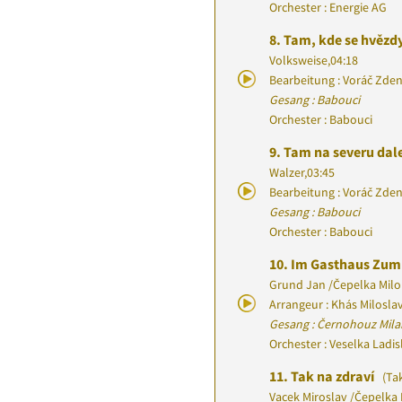
Orchester : Energie AG
8.
Tam, kde se hvězdy
Volksweise
,
04:18
Bearbeitung : Voráč Zde
Gesang : Babouci
Orchester : Babouci
9.
Tam na severu da
Walzer
,
03:45
Bearbeitung : Voráč Zde
Gesang : Babouci
Orchester : Babouci
10.
Im Gasthaus Zum
Grund Jan
/
Čepelka Mil
Arrangeur : Khás Milosla
Gesang : Černohouz Mila
Orchester : Veselka Ladi
11.
Tak na zdraví
(Tak
Vacek Miroslav
/
Čepelka 