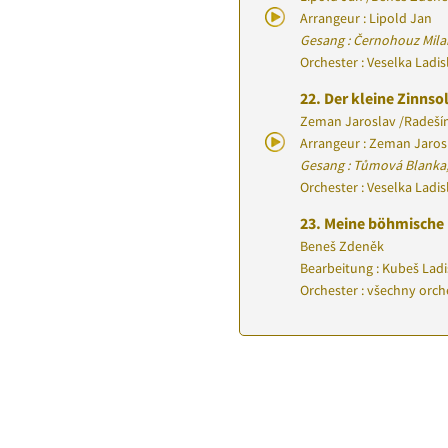
Arrangeur : Lipold Jan
Gesang : Černohouz Mila
Orchester : Veselka Ladi
22.
Der kleine Zinnso
Zeman Jaroslav
/
Radeší
Arrangeur : Zeman Jaros
Gesang : Tůmová Blanka,
Orchester : Veselka Ladi
23.
Meine böhmische
Beneš Zdeněk
Bearbeitung : Kubeš Ladi
Orchester : všechny orch