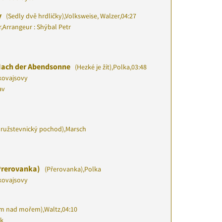
y
(Sedly dvě hrdličky)
,
Volksweise, Walzer
,
04:27
r
,
Arrangeur : Shýbal Petr
 Nach der Abendsonne
(Hezké je žít)
,
Polka
,
03:48
kovajsovy
av
ružstevnický pochod)
,
Marsch
Prerovanka)
(Přerovanka)
,
Polka
kovajsovy
m nad mořem)
,
Waltz
,
04:10
k