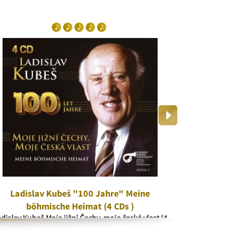
Ladislav Kubeš "100 Jahre" Meine
V kr
böhmische Heimat (4 CDs )
V 
dislav Kubeš Moje jižní Čechy, moje česká vlast (4
CD)