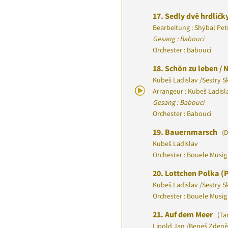
17.
Sedly dvě hrdličk
Bearbeitung : Shýbal Pet
Gesang : Babouci
Orchester : Babouci
18.
Schön zu leben /
Kubeš Ladislav
/
Sestry S
Arrangeur : Kubeš Ladisl
Gesang : Babouci
Orchester : Babouci
19.
Bauernmarsch
(D
Kubeš Ladislav
Orchester : Bouele Musig
20.
Lottchen Polka (
Kubeš Ladislav
/
Sestry S
Orchester : Bouele Musig
21.
Auf dem Meer
(Ta
Lipold Jan
/
Beneš Zdeně