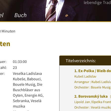
lebendige Tradi
el
Buch
93 Minuten
uten
Titelverzeichnis:
uer:
01:33:00
zahl:
23
1.
Ex-Polka / Bleib d
er:
Veselka Ladislava
Kubeš Ladislav
Kubeše, Babouci,
Arrangeur : Kubeš Ladisl
Bouele Musig, Die
Orchester : Bouele Musig
Buschbläser aus
Oyten, Energie AG,
2.
Borovanský luka
(
Sebranka, Veselá
Lipold Jan
/
Opelka Frant
muzika
Orchester : Veselá muzik