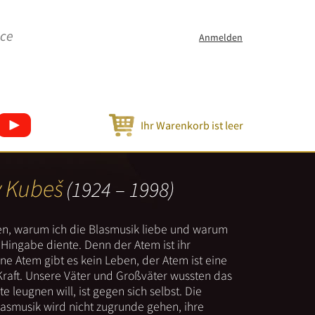
ice
Anmelden
Ihr Warenkorb ist leer
v Kubeš
(1924 – 1998)
nen, warum ich die Blasmusik liebe und warum
er Hingabe diente. Denn der Atem ist ihr
e Atem gibt es kein Leben, der Atem ist eine
Kraft. Unsere Väter und Großväter wussten das
e leugnen will, ist gegen sich selbst. Die
lasmusik wird nicht zugrunde gehen, ihre