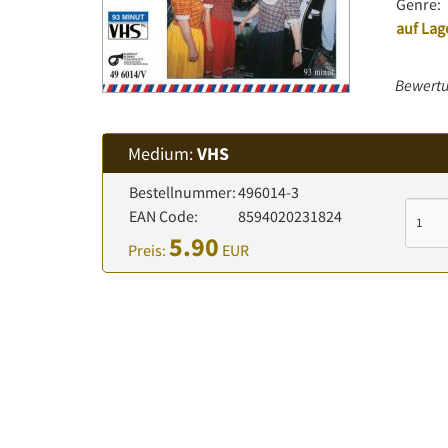
Genre:
auf Lag
Bewertu
Medium:
VHS
Bestellnummer:
496014-3
EAN Code:
8594020231824
5.90
Preis:
EUR