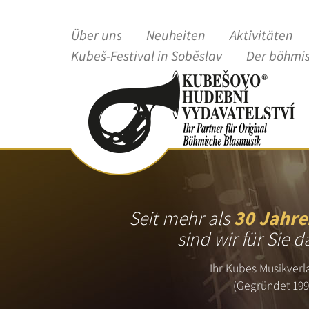
Über uns
Neuheiten
Aktivitäten
Kubeš-Festival in Soběslav
Der böhmi
Seit mehr als
30 Jahre
sind wir für Sie d
Ihr Kubes Musikverl
(Gegründet 199