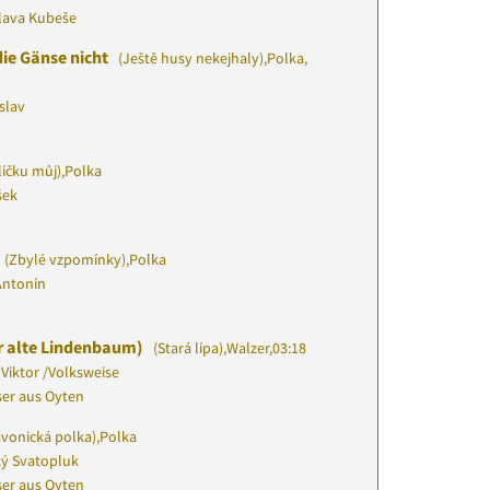
slava Kubeše
ie Gänse nicht
(Ještě husy nekejhaly)
,
Polka,
slav
líčku můj)
,
Polka
šek
(Zbylé vzpomínky)
,
Polka
Antonín
er alte Lindenbaum)
(Stará lípa)
,
Walzer
,
03:18
Viktor
/
Volksweise
ser aus Oyten
avonická polka)
,
Polka
ý Svatopluk
ser aus Oyten