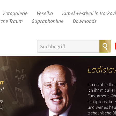
Fotogalerie
Veselka
Kubeš-Festival in Borkov
sche Traum
Supraphonline
Downloads
Ladisla
n
Ich erzähle Ih
a!
ich ihr mit all
Fundament. Ohn
ag
schöpferische 
und wer es heut
1)
tschechische B