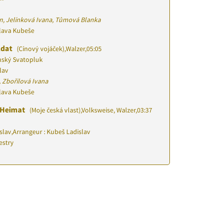
n, Jelínková Ivana, Tůmová Blanka
slava Kubeše
ldat
(Cínový vojáček)
,
Walzer
,
05:05
nský Svatopluk
lav
 Zbořilová Ivana
slava Kubeše
 Heimat
(Moje česká vlast)
,
Volksweise, Walzer
,
03:37
slav
,
Arrangeur : Kubeš Ladislav
estry