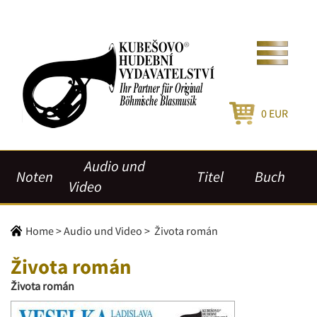
0
EUR
Audio und
Noten
Titel
Buch
Video
Home
>
Audio und Video
>
Života román
Života román
Života román