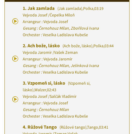
1.
Jak zamlada
(Jak zamlada)
,
Polka
,
03:19
Vejvoda Josef
/
Čepelka Miloň
Arrangeur : Vejvoda Josef
Gesang : Černohouz Milan, Zbořilová Ivana
Orchester : Veselka Ladislava Kubeše
2.
Ach bože, lásko
(Ach bože, lásko)
,
Polka
,
03:44
Vejvoda Jaromír
/
Vašek Zeman
Arrangeur : Vejvoda Jaromír
Gesang : Černohouz Milan, Jelínková Ivana
Orchester : Veselka Ladislava Kubeše
3.
Vzpomeň si, lásko
(Vzpomeň si,
lásko)
,
Walzer
,
02:43
Vejvoda Josef
/
Salčák Vladimír
Arrangeur : Vejvoda Josef
Gesang : Černohouz Milan
Orchester : Veselka Ladislava Kubeše
4.
Růžové Tango
(Růžové tango)
,
Tango
,
03:41
Vejvoda Jaromír
/
Zeman Vašek