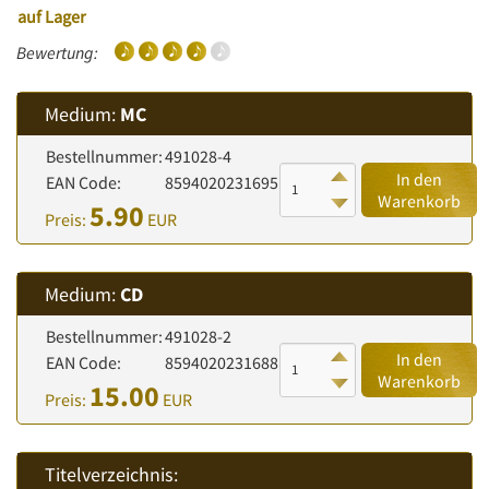
auf Lager
Bewertung:
Medium:
MC
Bestellnummer:
491028-4
In den
EAN Code:
8594020231695
Warenkorb
5.90
Preis:
EUR
Medium:
CD
Bestellnummer:
491028-2
In den
EAN Code:
8594020231688
Warenkorb
15.00
Preis:
EUR
Titelverzeichnis: