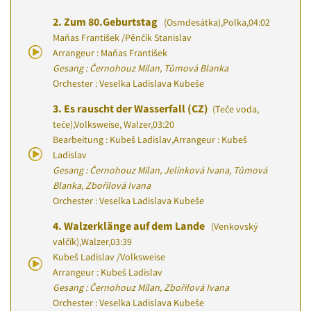
2.
Zum 80.Geburtstag
(Osmdesátka)
,
Polka
,
04:02
Maňas František
/
Pěnčík Stanislav
Arrangeur : Maňas František
Gesang : Černohouz Milan, Tůmová Blanka
Orchester : Veselka Ladislava Kubeše
3.
Es rauscht der Wasserfall (CZ)
(Teče voda,
teče)
,
Volksweise, Walzer
,
03:20
Bearbeitung : Kubeš Ladislav
,
Arrangeur : Kubeš
Ladislav
Gesang : Černohouz Milan, Jelínková Ivana, Tůmová
Blanka, Zbořilová Ivana
Orchester : Veselka Ladislava Kubeše
4.
Walzerklänge auf dem Lande
(Venkovský
valčík)
,
Walzer
,
03:39
Kubeš Ladislav
/
Volksweise
Arrangeur : Kubeš Ladislav
Gesang : Černohouz Milan, Zbořilová Ivana
Orchester : Veselka Ladislava Kubeše