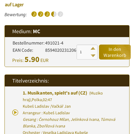
auf Lager
Bewertung:
Medium:
MC
Bestellnummer:
491021-4
In den
EAN Code:
8594020231206
Warenkorb
5.90
Preis:
EUR
Titelverzeichnis:
1.
Musikanten, spielt's auf (CZ)
(Muziko
hraj)
,
Polka
,
02:47
Kubeš Ladislav
/
Vačkář Jan
Arrangeur : Kubeš Ladislav
Gesang : Černohouz Milan, Jelínková Ivana, Tůmová
Blanka, Zbořilová Ivana
Orchester : Veselka Ladislava Kubeše