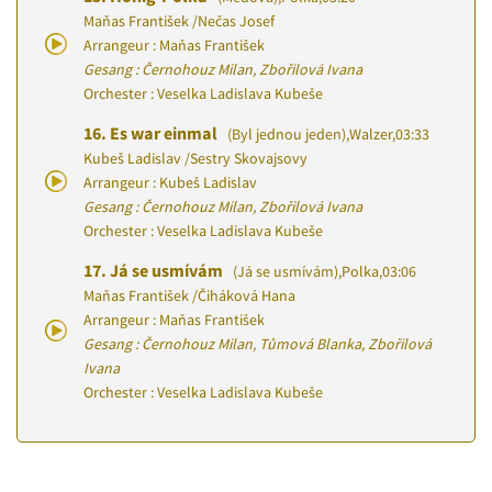
Maňas František
/
Nečas Josef
Arrangeur : Maňas František
Gesang : Černohouz Milan, Zbořilová Ivana
Orchester : Veselka Ladislava Kubeše
16.
Es war einmal
(Byl jednou jeden)
,
Walzer
,
03:33
Kubeš Ladislav
/
Sestry Skovajsovy
Arrangeur : Kubeš Ladislav
Gesang : Černohouz Milan, Zbořilová Ivana
Orchester : Veselka Ladislava Kubeše
17.
Já se usmívám
(Já se usmívám)
,
Polka
,
03:06
Maňas František
/
Čiháková Hana
Arrangeur : Maňas František
Gesang : Černohouz Milan, Tůmová Blanka, Zbořilová
Ivana
Orchester : Veselka Ladislava Kubeše