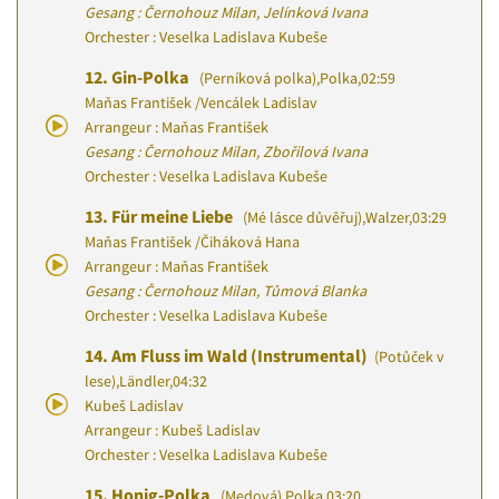
Gesang : Černohouz Milan, Jelínková Ivana
Orchester : Veselka Ladislava Kubeše
12.
Gin-Polka
(Perníková polka)
,
Polka
,
02:59
Maňas František
/
Vencálek Ladislav
Arrangeur : Maňas František
Gesang : Černohouz Milan, Zbořilová Ivana
Orchester : Veselka Ladislava Kubeše
13.
Für meine Liebe
(Mé lásce důvěřuj)
,
Walzer
,
03:29
Maňas František
/
Čiháková Hana
Arrangeur : Maňas František
Gesang : Černohouz Milan, Tůmová Blanka
Orchester : Veselka Ladislava Kubeše
14.
Am Fluss im Wald (Instrumental)
(Potůček v
lese)
,
Ländler
,
04:32
Kubeš Ladislav
Arrangeur : Kubeš Ladislav
Orchester : Veselka Ladislava Kubeše
15.
Honig-Polka
(Medová)
,
Polka
,
03:20