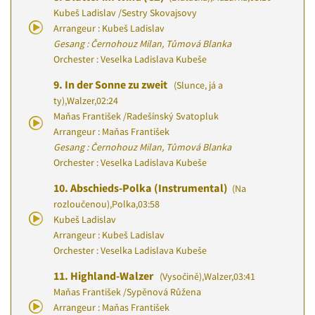
Kubeš Ladislav
/
Sestry Skovajsovy
Arrangeur : Kubeš Ladislav
Gesang : Černohouz Milan, Tůmová Blanka
Orchester : Veselka Ladislava Kubeše
9.
In der Sonne zu zweit
(Slunce, já a
ty)
,
Walzer
,
02:24
Maňas František
/
Radešínský Svatopluk
Arrangeur : Maňas František
Gesang : Černohouz Milan, Tůmová Blanka
Orchester : Veselka Ladislava Kubeše
10.
Abschieds-Polka (Instrumental)
(Na
rozloučenou)
,
Polka
,
03:58
Kubeš Ladislav
Arrangeur : Kubeš Ladislav
Orchester : Veselka Ladislava Kubeše
11.
Highland-Walzer
(Vysočině)
,
Walzer
,
03:41
Maňas František
/
Sypěnová Růžena
Arrangeur : Maňas František