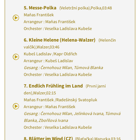
5.
Messe-Polka
(Veletržní polka)
,
Polka
,
03:48
Maňas František
Arrangeur : Maňas František
Orchester : Veselka Ladislava Kubeše
6.
Kleine Helene (Helena-Walzer)
(Helenčin
valčík)
,
Walzer
,
03:46
Kubeš Ladislav
/
Kapr Oldřich
Arrangeur : Kubeš Ladislav
Gesang : Černohouz Milan, Tůmová Blanka
Orchester : Veselka Ladislava Kubeše
7.
Endlich Frühling im Land
(První jarní
den)
,
Walzer
,
02:15
Maňas František
/
Radešínský Svatopluk
Arrangeur : Maňas František
Gesang : Černohouz Milan, Jelínková Ivana, Tůmová
Blanka, Zbořilová Ivana
Orchester : Veselka Ladislava Kubeše
8.
Blätter im Wind (CZ)
(Blaťačka)
,
Mazurka
,
03:16