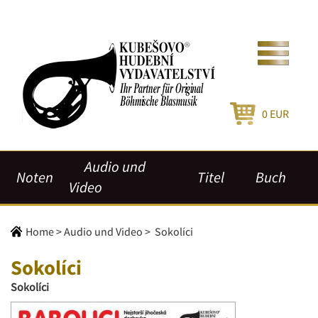
0
EUR
Audio und
Noten
Titel
Buch
Video
Home
>
Audio und Video
>
Sokolíci
Sokolíci
Sokolíci