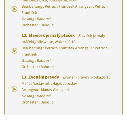
měsíček)
,
Polka, Volksweise
,
04:14
Bearbeitung : Petrách František
,
Arrangeur : Petrách
František
Gesang : Babouci
Orchester : Babouci
12.
Slavíček je malý ptáček
(Slavíček je malý
ptáček)
,
Volksweise, Walzer
,
03:18
Bearbeitung : Petrách František
,
Arrangeur : Petrách
František
Gesang : Babouci
Orchester : Babouci
13.
Zvonění pravdy
(Zvonění pravdy)
,
Polka
,
05:15
Maňas Václav ml.
/
Hájek Jaroslav
Arrangeur : Maňas Václav ml.
Gesang : Babouci
Orchester : Babouci