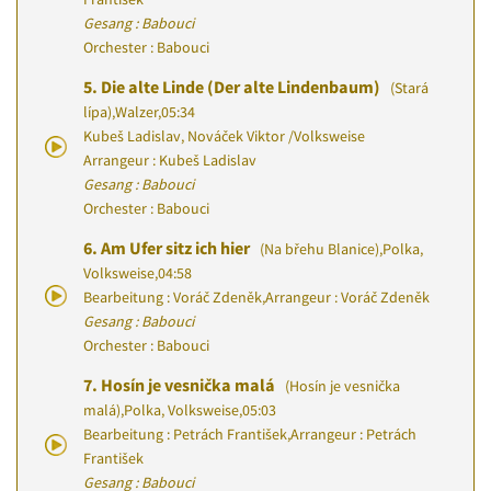
Gesang : Babouci
Orchester : Babouci
5.
Die alte Linde (Der alte Lindenbaum)
(Stará
lípa)
,
Walzer
,
05:34
Kubeš Ladislav, Nováček Viktor
/
Volksweise
Arrangeur : Kubeš Ladislav
Gesang : Babouci
Orchester : Babouci
6.
Am Ufer sitz ich hier
(Na břehu Blanice)
,
Polka,
Volksweise
,
04:58
Bearbeitung : Voráč Zdeněk
,
Arrangeur : Voráč Zdeněk
Gesang : Babouci
Orchester : Babouci
7.
Hosín je vesnička malá
(Hosín je vesnička
malá)
,
Polka, Volksweise
,
05:03
Bearbeitung : Petrách František
,
Arrangeur : Petrách
František
Gesang : Babouci