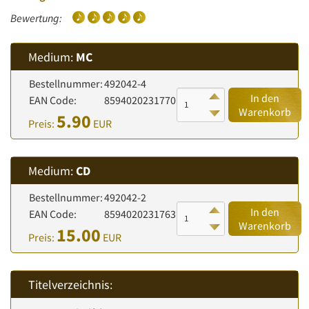
Bewertung:
Medium:
MC
Bestellnummer:
492042-4
In den
EAN Code:
8594020231770
Warenkorb
5.90
Preis:
EUR
Medium:
CD
Bestellnummer:
492042-2
In den
EAN Code:
8594020231763
Warenkorb
15.00
Preis:
EUR
Titelverzeichnis: