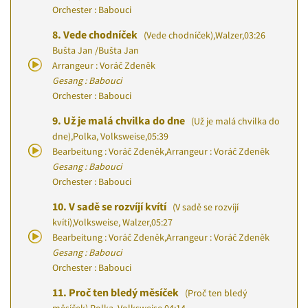
Orchester : Babouci
8.
Vede chodníček
(Vede chodníček)
,
Walzer
,
03:26
Bušta Jan
/
Bušta Jan
Arrangeur : Voráč Zdeněk
Gesang : Babouci
Orchester : Babouci
9.
Už je malá chvilka do dne
(Už je malá chvilka do
dne)
,
Polka, Volksweise
,
05:39
Bearbeitung : Voráč Zdeněk
,
Arrangeur : Voráč Zdeněk
Gesang : Babouci
Orchester : Babouci
10.
V sadě se rozvíjí kvítí
(V sadě se rozvíjí
kvítí)
,
Volksweise, Walzer
,
05:27
Bearbeitung : Voráč Zdeněk
,
Arrangeur : Voráč Zdeněk
Gesang : Babouci
Orchester : Babouci
11.
Proč ten bledý měsíček
(Proč ten bledý