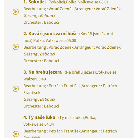
1.
Sokolíci
(Sokolíci)
,
Polka, Volksweise
,
08:01
Bearbeitung : Voráč Zdeněk
,
Arrangeur : Voráč Zdeněk
Gesang : Babouci
Orchester : Babouci
2.
Kováři jsou švarní hoši
(Kováři jsou švarní
hoši)
,
Polka, Volksweise
,
05:00
Bearbeitung : Voráč Zdeněk
,
Arrangeur : Voráč Zdeněk
Gesang : Babouci
Orchester : Babouci
3.
Na brehu jezera
(Na břehu jezera)
,
Volksweise,
Walzer
,
03:49
Bearbeitung : Petrách František
,
Arrangeur : Petrách
František
Gesang : Babouci
Orchester : Babouci
4.
Ty naše luka
(Ty naše luka)
,
Polka,
Volksweise
,
04:04
Bearbeitung : Petrách František
,
Arrangeur : Petrách
František