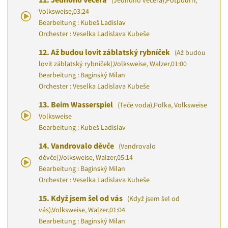
(Jednoho večera)
,
Potpourri,
Volksweise
,
03:24
Bearbeitung : Kubeš Ladislav
Orchester : Veselka Ladislava Kubeše
12.
Až budou lovit záblatský rybníček
(Až budou
lovit záblatský rybníček)
,
Volksweise, Walzer
,
01:00
Bearbeitung : Baginský Milan
Orchester : Veselka Ladislava Kubeše
13.
Beim Wasserspiel
(Teče voda)
,
Polka, Volksweise
Volksweise
Bearbeitung : Kubeš Ladislav
14.
Vandrovalo děvče
(Vandrovalo
děvče)
,
Volksweise, Walzer
,
05:14
Bearbeitung : Baginský Milan
Orchester : Veselka Ladislava Kubeše
15.
Když jsem šel od vás
(Když jsem šel od
vás)
,
Volksweise, Walzer
,
01:04
Bearbeitung : Baginský Milan