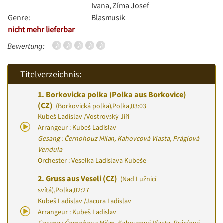
Ivana, Zíma Josef
Genre:
Blasmusik
nicht mehr lieferbar
Bewertung:
Titelverzeichnis:
1.
Borkovicka polka (Polka aus Borkovice)
(CZ)
(Borkovická polka)
,
Polka
,
03:03
Kubeš Ladislav
/
Vostrovský Jiří
Arrangeur : Kubeš Ladislav
Gesang : Černohouz Milan, Kahovcová Vlasta, Práglová
Vendula
Orchester : Veselka Ladislava Kubeše
2.
Gruss aus Veseli (CZ)
(Nad Lužnicí
svítá)
,
Polka
,
02:27
Kubeš Ladislav
/
Jacura Ladislav
Arrangeur : Kubeš Ladislav
Gesang : Černohouz Milan, Kahovcová Vlasta, Práglová