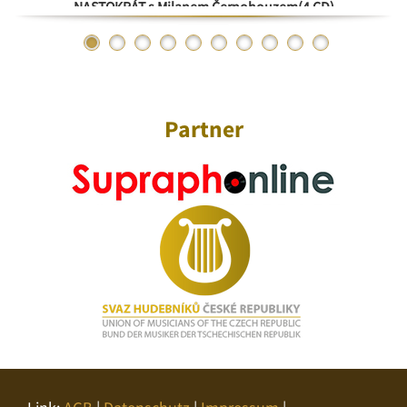
NASTOKRÁT s Milanem Černohouzem(4 CD)
Partner