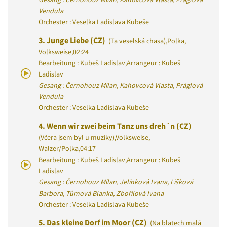
Vendula
Orchester : Veselka Ladislava Kubeše
3.
Junge Liebe (CZ)
(Ta veselská chasa)
,
Polka,
Volksweise
,
02:24
Bearbeitung : Kubeš Ladislav
,
Arrangeur : Kubeš
Ladislav
Gesang : Černohouz Milan, Kahovcová Vlasta, Práglová
Vendula
Orchester : Veselka Ladislava Kubeše
4.
Wenn wir zwei beim Tanz uns dreh´n (CZ)
(Včera jsem byl u muziky)
,
Volksweise,
Walzer/Polka
,
04:17
Bearbeitung : Kubeš Ladislav
,
Arrangeur : Kubeš
Ladislav
Gesang : Černohouz Milan, Jelínková Ivana, Lišková
Barbora, Tůmová Blanka, Zbořilová Ivana
Orchester : Veselka Ladislava Kubeše
5.
Das kleine Dorf im Moor (CZ)
(Na blatech malá