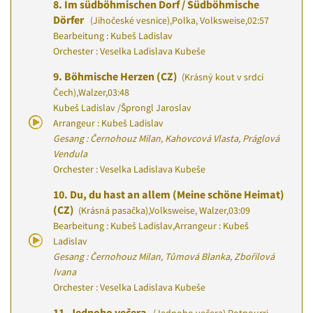
8.
Im südböhmischen Dorf / Südböhmische
Dörfer
(Jihočeské vesnice)
,
Polka, Volksweise
,
02:57
Bearbeitung : Kubeš Ladislav
Orchester : Veselka Ladislava Kubeše
9.
Böhmische Herzen (CZ)
(Krásný kout v srdci
Čech)
,
Walzer
,
03:48
Kubeš Ladislav
/
Šprongl Jaroslav
Arrangeur : Kubeš Ladislav
Gesang : Černohouz Milan, Kahovcová Vlasta, Práglová
Vendula
Orchester : Veselka Ladislava Kubeše
10.
Du, du hast an allem (Meine schöne Heimat)
(CZ)
(Krásná pasačka)
,
Volksweise, Walzer
,
03:09
Bearbeitung : Kubeš Ladislav
,
Arrangeur : Kubeš
Ladislav
Gesang : Černohouz Milan, Tůmová Blanka, Zbořilová
Ivana
Orchester : Veselka Ladislava Kubeše
11.
Jednoho večera