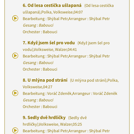
6.
Od lesa cestička ušlapaná
(Od lesa cestička
ušlapaná)
,
Polka, Volksweise
,
04:07
Bearbeitung : Shýbal Petr
,
Arrangeur : Shýbal Petr
Gesang : Babouci
Orchester : Babouci
7.
Když jsem šel pro vodu
(Když jsem šel pro
vodu)
,
Volksweise, Walzer
,
04:41
Bearbeitung : Shýbal Petr
,
Arrangeur : Shýbal Petr
Gesang : Babouci
Orchester : Babouci
8.
U mlýna pod strání
(U mlýna pod strání)
,
Polka,
Volksweise
,
04:27
Bearbeitung : Voráč Zdeněk
,
Arrangeur : Voráč Zdeněk
Gesang : Babouci
Orchester : Babouci
9.
Sedly dvě hrdličky
(Sedly dvě
hrdličky)
,
Volksweise, Walzer
,
05:25
Bearbeitung : Shýbal Petr
,
Arrangeur : Shýbal Petr