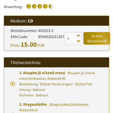
Bewertung:
Medium:
CD
Bestellnummer:
492033-2
In den
EAN Code:
8594020231367
Warenkorb
15.00
Preis:
EUR
Titelverzeichnis:
1.
Koupím já si koně vraný
(Koupím já si koně
vraný)
,
Volksweise, Walzer
,
05:49
Bearbeitung : Shýbal Petr
,
Arrangeur : Shýbal Petr
Gesang : Babouci
Orchester : Babouci
2.
Dragouňátko
(Dragouňátko)
,
Volksweise,
Walzer
,
04:13