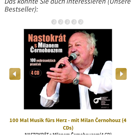
Das könnte Sie auch interessieren (Unsere
Bestseller):
100 Mal Musik fürs Herz - mit Milan Černohouz (4
CDs)
NASTOKRÁT s Milanem Černohouzem(4 CD)