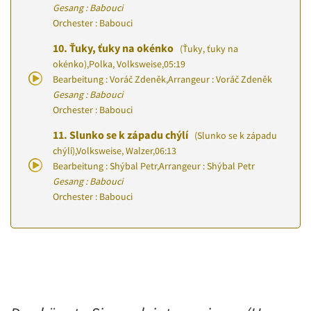
Gesang : Babouci
Orchester : Babouci
10.
Ťuky, ťuky na okénko
(Ťuky, ťuky na
okénko)
,
Polka, Volksweise
,
05:19
Bearbeitung : Voráč Zdeněk
,
Arrangeur : Voráč Zdeněk
Gesang : Babouci
Orchester : Babouci
11.
Slunko se k západu chýlí
(Slunko se k západu
chýlí)
,
Volksweise, Walzer
,
06:13
Bearbeitung : Shýbal Petr
,
Arrangeur : Shýbal Petr
Gesang : Babouci
Orchester : Babouci