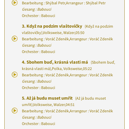
Bearbeitung : Shýbal Petr
,
Arrangeur : Shýbal Petr
Gesang : Babouci
Orchester : Babouci
3.
Když na podzim vlaštovičky
(Když na podzim
vlaštovičky)
,
Volksweise, Walzer
,
05:50
Bearbeitung : Voráč Zdeněk
,
Arrangeur : Voráč Zdeněk
Gesang : Babouci
Orchester : Babouci
4.
Sbohem buď, krásná vlasti má
(Sbohem buď,
krásná vlasti má)
,
Polka, Volksweise
,
05:22
Bearbeitung : Voráč Zdeněk
,
Arrangeur : Voráč Zdeněk
Gesang : Babouci
Orchester : Babouci
5.
Až já budu muset umřít
(Až já budu muset
umřít)
,
Volksweise, Walzer
,
04:51
Bearbeitung : Voráč Zdeněk
,
Arrangeur : Voráč Zdeněk
Gesang : Babouci
Orchester : Babouci