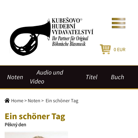
0
EUR
Audio und
Noten
Titel
Buch
Video
Home
>
Noten
>
Ein schöner Tag
Ein schöner Tag
Pěkný den