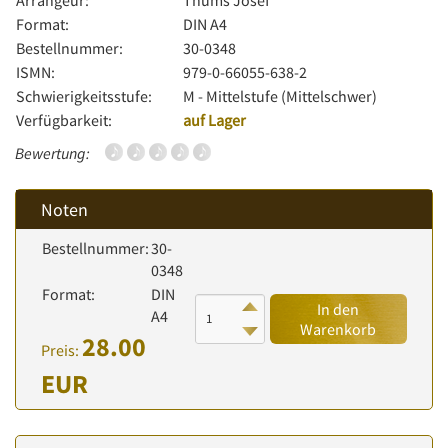
Arrangeur:
Thums Josef
Format:
DIN A4
Bestellnummer:
30-0348
ISMN:
979-0-66055-638-2
Schwierigkeitsstufe:
M - Mittelstufe (Mittelschwer)
Verfügbarkeit:
auf Lager
Bewertung:
Noten
Bestellnummer:
30-
0348
Format:
DIN
In den
A4
Warenkorb
28.00
Preis:
EUR